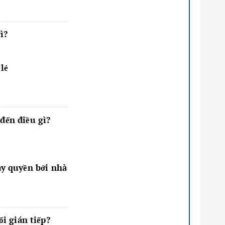
ì?
lẻ
 đến điều gì?
ủy quyền bởi nhà
ối gián tiếp?