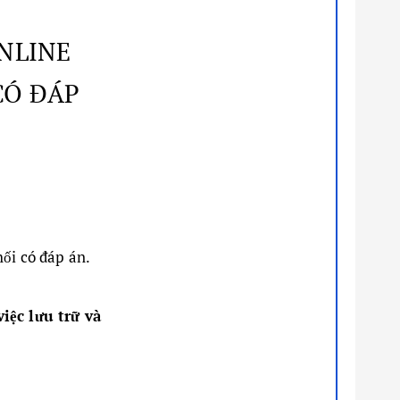
ONLINE
CÓ ĐÁP
hối có đáp án.
iệc lưu trữ và