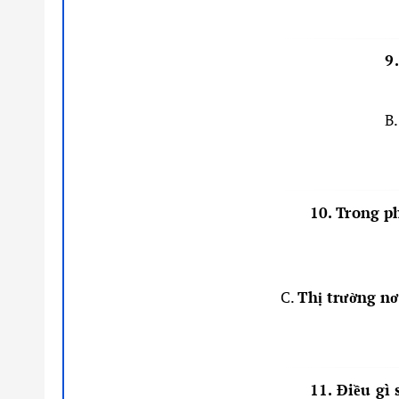
9
B
10. Trong ph
C.
Thị trường n
11. Điều gì 