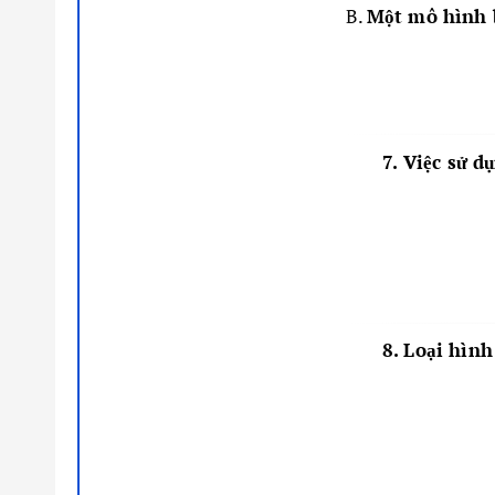
B.
Một mô hình b
7. Việc sử d
8. Loại hìn