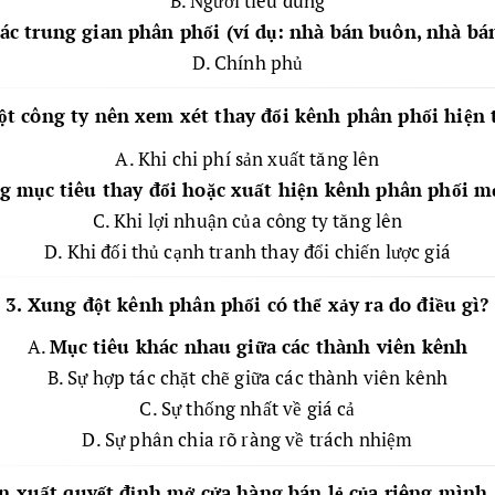
B. Người tiêu dùng
ác trung gian phân phối (ví dụ: nhà bán buôn, nhà bán
D. Chính phủ
ột công ty nên xem xét thay đổi kênh phân phối hiện 
A. Khi chi phí sản xuất tăng lên
ng mục tiêu thay đổi hoặc xuất hiện kênh phân phối m
C. Khi lợi nhuận của công ty tăng lên
D. Khi đối thủ cạnh tranh thay đổi chiến lược giá
3. Xung đột kênh phân phối có thể xảy ra do điều gì?
A.
Mục tiêu khác nhau giữa các thành viên kênh
B. Sự hợp tác chặt chẽ giữa các thành viên kênh
C. Sự thống nhất về giá cả
D. Sự phân chia rõ ràng về trách nhiệm
n xuất quyết định mở cửa hàng bán lẻ của riêng mình.