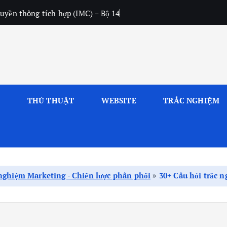
uyền thông tích hợp (IMC) – Bộ 14
L
THỦ THUẬT
WEBSITE
TRẮC NGHIỆM
nghiệm Marketing - Chiến lược phân phối
»
30+ Câu hỏi trắc 