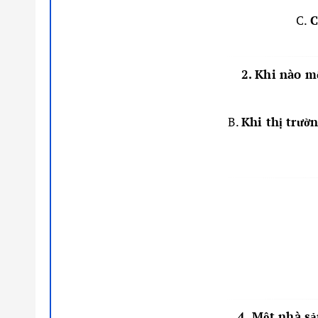
C.
C
2. Khi nào m
B.
Khi thị trườ
4. Một nhà sả