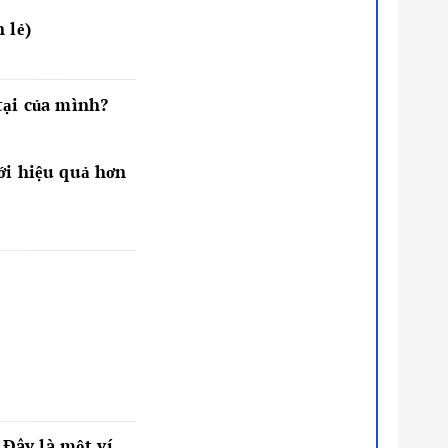
 lẻ)
tại của mình?
ới hiệu quả hơn
 Đây là một ví