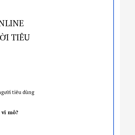
ONLINE
ỜI TIÊU
người tiêu dùng
 vi mô?