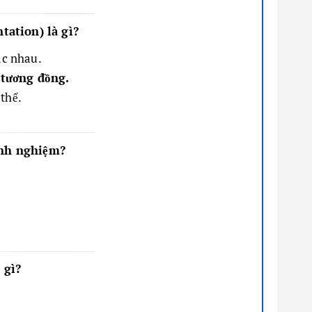
tation) là gì?
ác nhau.
 tương đồng.
thể.
inh nghiệm?
 gì?