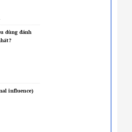
.
iêu dùng đánh
nhất?
nal influence)