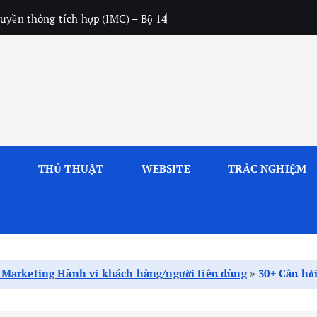
uyền thông tích hợp (IMC) – Bộ 14
L
THỦ THUẬT
WEBSITE
TRẮC NGHIỆM
 Marketing Hành vi khách hàng/người tiêu dùng
»
30+ Câu hỏ