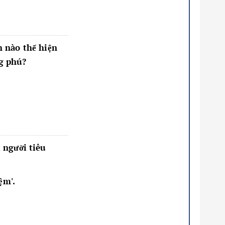
h nào thể hiện
ng phú?
i người tiêu
ệm'.