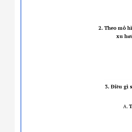
2. Theo mô hì
xu hướ
3. Điều gì 
A.
T