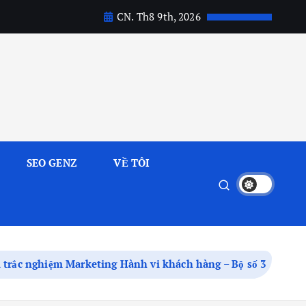
CN. Th8 9th, 2026
SEO GENZ
VỀ TÔI
i trắc nghiệm Marketing Hành vi khách hàng – Bộ số 3