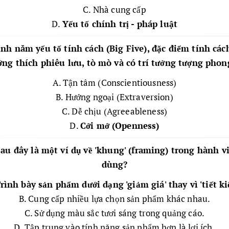
C. Nhà cung cấp
D.
Yếu tố chính trị - pháp luật
nh năm yếu tố tính cách (Big Five), đặc điểm tính các
ng thích phiêu lưu, tò mò và có trí tưởng tượng pho
A. Tận tâm (Conscientiousness)
B. Hướng ngoại (Extraversion)
C. Dễ chịu (Agreeableness)
D.
Cởi mở (Openness)
sau đây là một ví dụ về 'khung' (framing) trong hành v
dùng?
rình bày sản phẩm dưới dạng 'giảm giá' thay vì 'tiết ki
B. Cung cấp nhiều lựa chọn sản phẩm khác nhau.
C. Sử dụng màu sắc tươi sáng trong quảng cáo.
D. Tập trung vào tính năng sản phẩm hơn là lợi ích.