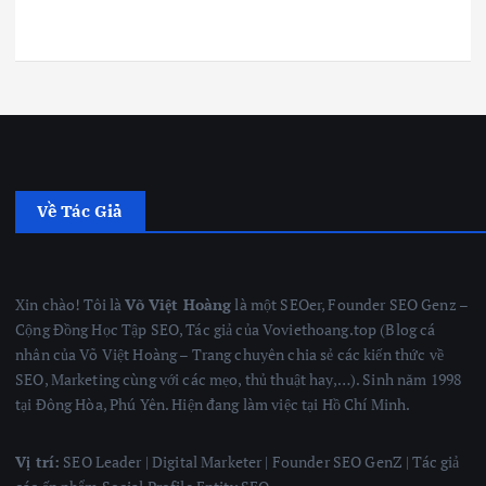
Về Tác Giả
Xin chào! Tôi là
Võ Việt Hoàng
là một SEOer, Founder SEO Genz –
Cộng Đồng Học Tập SEO, Tác giả của Voviethoang.top (Blog cá
nhân của Võ Việt Hoàng – Trang chuyên chia sẻ các kiến thức về
SEO, Marketing cùng với các mẹo, thủ thuật hay,…). Sinh năm 1998
tại Đông Hòa, Phú Yên. Hiện đang làm việc tại Hồ Chí Minh.
Vị trí:
SEO Leader | Digital Marketer | Founder SEO GenZ | Tác giả