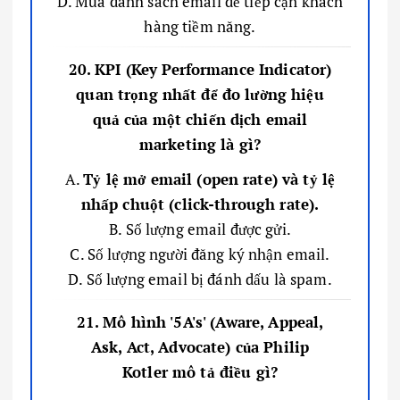
D. Mua danh sách email để tiếp cận khách
hàng tiềm năng.
20. KPI (Key Performance Indicator)
quan trọng nhất để đo lường hiệu
quả của một chiến dịch email
marketing là gì?
A.
Tỷ lệ mở email (open rate) và tỷ lệ
nhấp chuột (click-through rate).
B. Số lượng email được gửi.
C. Số lượng người đăng ký nhận email.
D. Số lượng email bị đánh dấu là spam.
21. Mô hình '5A's' (Aware, Appeal,
Ask, Act, Advocate) của Philip
Kotler mô tả điều gì?