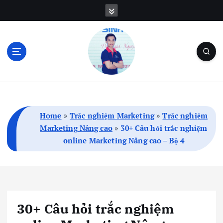
S
k
i
p
t
o
c
Blog Cá Nhân | SEO | Marketing | Thủ Thuật
o
n
t
Home
»
Trắc nghiệm Marketing
»
Trắc nghiệm
e
Marketing Nâng cao
»
30+ Câu hỏi trắc nghiệm
n
online Marketing Nâng cao – Bộ 4
t
30+ Câu hỏi trắc nghiệm