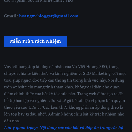
các ấn phẩm Social Profile Entity SEO
Gmail:
hoangvv.blogger@gmail.com
Miễn Trừ Trách Nhiệm
Voviethoang.top là blog cá nhân của Võ Việt Hoàng SEO, trang
chuyên chia sẻ kiến thức và kinh nghiệm về SEO Marketing, với mục
tiêu giúp người đọc tiếp cận thông tin trong lĩnh vực này. Nội dung
trên website chỉ mang tính tham khảo, không đại diện cho quan
điểm chính thức của bất kỳ tổ chức nào. Trang web được tạo ra để
hỗ trợ học tập và nghiên cứu, và sẽ gỡ bỏ tài liệu vi phạm bản quyền
theo yêu cầu. Lưu ý: "Các kiến thức không phải cứ áp dụng theo là
lên top hay gì đâu nhé”. Admin không chịu bất kỳ trách nhiệm nào
đâu nha.
Lưu ý quan trọng:
Nội dung các câu hỏi và đáp án trong các bộ