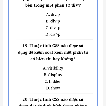
bên trong một phần tử 'div'?
A. div.p
B.
div p
C. div+p
D. div>p
19. Thuộc tính CSS nào được sử
dụng để kiểm soát xem một phần tử
có hiển thị hay không?
A. visibility
B.
display
C. hidden
D. show
20. Thuộc tính CSS nào được sử
dụng để xác định kích thước phông