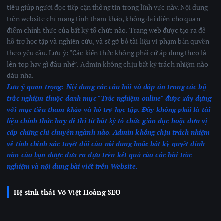
tiêu giúp người đọc tiếp cận thông tin trong lĩnh vực này. Nội dung
trên website chỉ mang tính tham khảo, không đại diện cho quan
điểm chính thức của bất kỳ tổ chức nào. Trang web được tạo ra để
hỗ trợ học tập và nghiên cứu, và sẽ gỡ bỏ tài liệu vi phạm bản quyền
theo yêu cầu. Lưu ý: "Các kiến thức không phải cứ áp dụng theo là
lên top hay gì đâu nhé”. Admin không chịu bất kỳ trách nhiệm nào
đâu nha.
Lưu ý quan trọng:
Nội dung các câu hỏi và đáp án trong các bộ
trắc nghiệm thuộc danh mục "Trắc nghiệm online" được xây dựng
với mục tiêu tham khảo và hỗ trợ học tập. Đây không phải là tài
liệu chính thức hay đề thi từ bất kỳ tổ chức giáo dục hoặc đơn vị
cấp chứng chỉ chuyên ngành nào.
Admin không chịu trách nhiệm
về tính chính xác tuyệt đối của nội dung hoặc bất kỳ quyết định
nào của bạn được đưa ra dựa trên kết quả của các bài trắc
nghiệm
và nội dung bài viết trên Website.
Hệ sinh thái Võ Việt Hoàng SEO