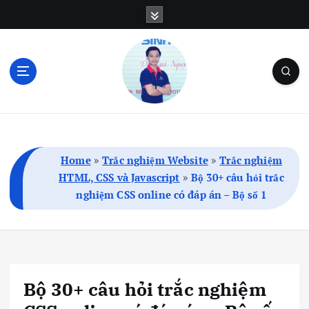
S
k
i
p
t
o
c
Blog Cá Nhân | SEO | Marketing | Thủ Thuật
o
n
t
Home
»
Trắc nghiệm Website
»
Trắc nghiệm
e
HTML, CSS và Javascript
»
Bộ 30+ câu hỏi trắc
n
nghiệm CSS online có đáp án – Bộ số 1
t
Bộ 30+ câu hỏi trắc nghiệm