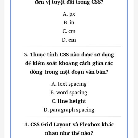
đơn vị tuyệt đối trong CSS?
A. px
B. in
C. cm
D.
em
3. Thuộc tính CSS nào được sử dụng
để kiểm soát khoảng cách giữa các
dòng trong một đoạn văn bản?
A. text spacing
B. word spacing
C.
line height
D. paragraph spacing
4. CSS Grid Layout và Flexbox khác
nhau như thế nào?