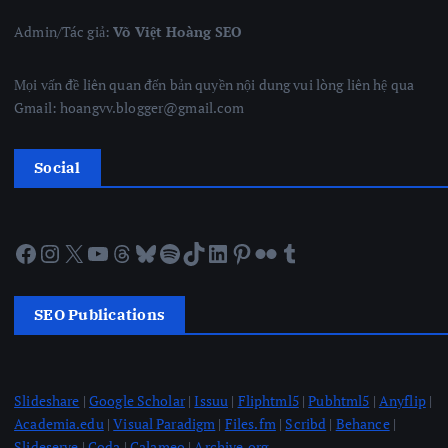
Admin/Tác giả:
Võ Việt Hoàng SEO
Mọi vấn đề liên quan đến bản quyền nội dung vui lòng liên hệ qua
Gmail: hoangvv.blogger@gmail.com
Social
Facebook
Instagram
X
YouTube
Threads
Bluesky
Spotify
TikTok
LinkedIn
Pinterest
Flickr
Tumblr
SEO Publications
Slideshare
|
Google Scholar
|
Issuu
|
Fliphtml5
|
Pubhtml5
|
Anyflip
|
Academia.edu
|
Visual Paradigm
|
Files.fm
|
Scribd
|
Behance
|
Slideserve
|
Coda
|
Calameo
|
Archive.org