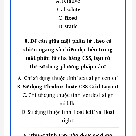
A. relative
B. absolute
C.
fixed
D. static
8. Để căn giữa một phần tử theo cả
chiều ngang và chiều dọc bên trong
một phần tử cha bằng CSS, bạn có
thể sử dụng phương pháp nào?
A. Chỉ sử dụng thuộc tính 'text align center'
B.
Sử dụng Flexbox hoặc CSS Grid Layout
C. Chỉ sử dụng thuộc tính 'vertical align
middle'
D. Sử dụng thuộc tính 'float left' và 'float
right'
9. Thuộc tính CSS nào được sử dụng