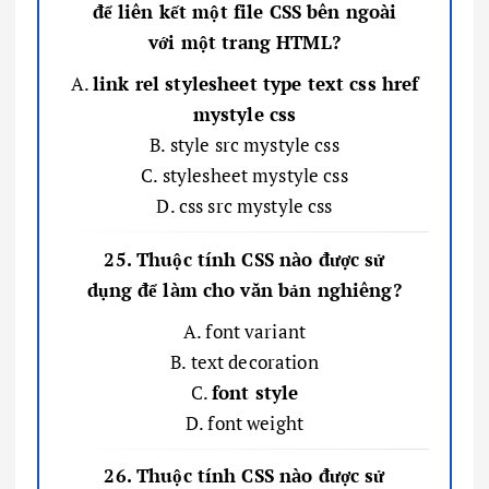
để liên kết một file CSS bên ngoài
với một trang HTML?
A.
link rel stylesheet type text css href
mystyle css
B. style src mystyle css
C. stylesheet mystyle css
D. css src mystyle css
25. Thuộc tính CSS nào được sử
dụng để làm cho văn bản nghiêng?
A. font variant
B. text decoration
C.
font style
D. font weight
26. Thuộc tính CSS nào được sử