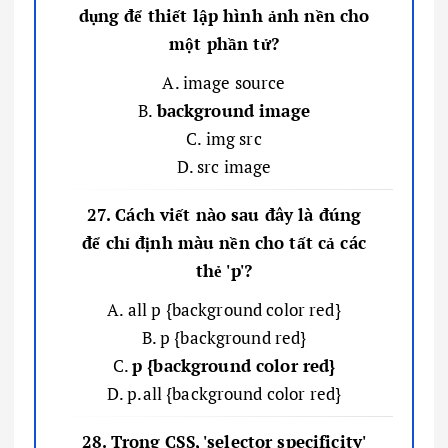
dụng để thiết lập hình ảnh nền cho
một phần tử?
A. image source
B.
background image
C. img src
D. src image
27. Cách viết nào sau đây là đúng
để chỉ định màu nền cho tất cả các
thẻ 'p'?
A. all p {background color red}
B. p {background red}
C.
p {background color red}
D. p.all {background color red}
28. Trong CSS, 'selector specificity'