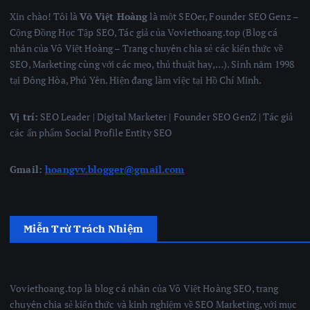
Xin chào! Tôi là
Võ Việt Hoàng
là một SEOer, Founder SEO Genz –
Cộng Đồng Học Tập SEO, Tác giả của Voviethoang.top (Blog cá
nhân của Võ Việt Hoàng – Trang chuyên chia sẻ các kiến thức về
SEO, Marketing cùng với các mẹo, thủ thuật hay,…). Sinh năm 1998
tại Đông Hòa, Phú Yên. Hiện đang làm việc tại Hồ Chí Minh.
Vị trí:
SEO Leader | Digital Marketer | Founder SEO GenZ | Tác giả
các ấn phẩm Social Profile Entity SEO
Gmail:
hoangvv.blogger@gmail.com
Miễn Trừ Trách Nhiệm
Voviethoang.top là blog cá nhân của Võ Việt Hoàng SEO, trang
chuyên chia sẻ kiến thức và kinh nghiệm về SEO Marketing, với mục