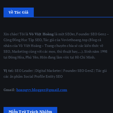
Về Tác Giả
Xin chào! Tôi là
Võ Việt Hoàng
là một SEOer, Founder SEO Genz –
Cộng Đồng Học Tập SEO, Tác giả của Voviethoang.top (Blog cá
nhân của Võ Việt Hoàng – Trang chuyên chia sẻ các kiến thức về
SEO, Marketing cùng với các mẹo, thủ thuật hay,…). Sinh năm 1998
tại Đông Hòa, Phú Yên. Hiện đang làm việc tại Hồ Chí Minh.
Vị trí:
SEO Leader | Digital Marketer | Founder SEO GenZ | Tác giả
các ấn phẩm Social Profile Entity SEO
Gmail:
hoangvv.blogger@gmail.com
Miễn Trừ Trách Nhiệm