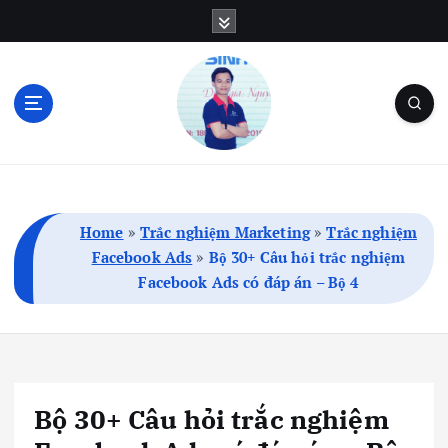
S
k
i
p
t
o
c
Blog Cá Nhân | SEO | Marketing | Thủ Thuật
o
n
t
Home
»
Trắc nghiệm Marketing
»
Trắc nghiệm
e
Facebook Ads
»
Bộ 30+ Câu hỏi trắc nghiệm
n
Facebook Ads có đáp án – Bộ 4
t
Bộ 30+ Câu hỏi trắc nghiệm