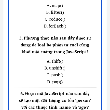
A. map()
B.
filter()
C. reduce()
D. forEach()
5. Phương thức nào sau đây được sử
dụng để loại bỏ phần tử cuối cùng
khỏi một mảng trong JavaScript?
A. shift()
B. unshift()
C. push()
D.
pop()
6. Đoạn mã JavaScript nào sau đây
sẽ tạo một đối tượng có tên 'person'
với các thuộc tính 'name' và 'age'?