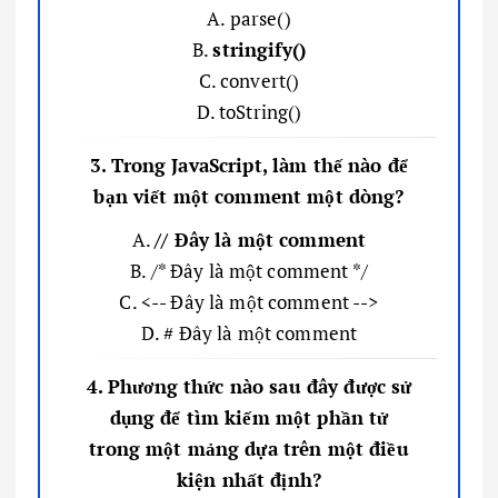
A. parse()
B.
stringify()
C. convert()
D. toString()
3. Trong JavaScript, làm thế nào để
bạn viết một comment một dòng?
A.
// Đây là một comment
B. /* Đây là một comment */
C. <-- Đây là một comment -->
D. # Đây là một comment
4. Phương thức nào sau đây được sử
dụng để tìm kiếm một phần tử
trong một mảng dựa trên một điều
kiện nhất định?