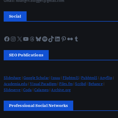
Gmail: hoangvv.blogger@gmail.com
Social
Facebook
Instagram
X
YouTube
Threads
Bluesky
Spotify
TikTok
LinkedIn
Pinterest
Flickr
Tumblr
SEO Publications
Slideshare
|
Google Scholar
|
Issuu
|
Fliphtml5
|
Pubhtml5
|
Anyflip
|
Academia.edu
|
Visual Paradigm
|
Files.fm
|
Scribd
|
Behance
|
Slideserve
|
Coda
|
Calameo
|
Archive.org
Professional Social Networks