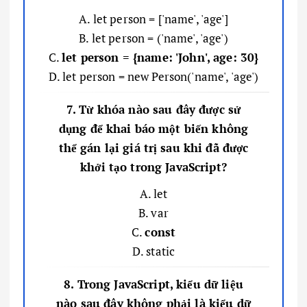
A. let person = ['name', 'age']
B. let person = ('name', 'age')
C.
let person = {name: 'John', age: 30}
D. let person = new Person('name', 'age')
7. Từ khóa nào sau đây được sử
dụng để khai báo một biến không
thể gán lại giá trị sau khi đã được
khởi tạo trong JavaScript?
A. let
B. var
C.
const
D. static
8. Trong JavaScript, kiểu dữ liệu
nào sau đây không phải là kiểu dữ