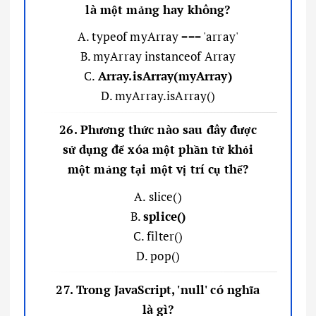
là một mảng hay không?
A. typeof myArray === 'array'
B. myArray instanceof Array
C.
Array.isArray(myArray)
D. myArray.isArray()
26. Phương thức nào sau đây được
sử dụng để xóa một phần tử khỏi
một mảng tại một vị trí cụ thể?
A. slice()
B.
splice()
C. filter()
D. pop()
27. Trong JavaScript, 'null' có nghĩa
là gì?