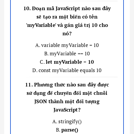
10. Đoạn mã JavaScript nào sau đây
sẽ tạo ra một biến có tên
'myVariable' và gán giá trị 10 cho
nó?
A. variable myVariable = 10
B. myVariable == 10
C.
let myVariable = 10
D. const myVariable equals 10
11. Phương thức nào sau đây được
sử dụng để chuyển đổi một chuỗi
JSON thành một đối tượng
JavaScript?
A. stringify()
B.
parse()