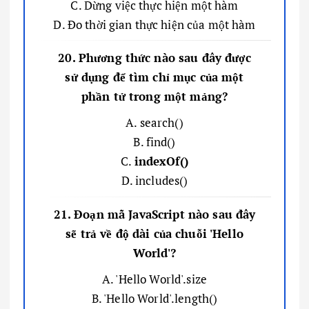
C. Dừng việc thực hiện một hàm
D. Đo thời gian thực hiện của một hàm
20. Phương thức nào sau đây được
sử dụng để tìm chỉ mục của một
phần tử trong một mảng?
A. search()
B. find()
C.
indexOf()
D. includes()
21. Đoạn mã JavaScript nào sau đây
sẽ trả về độ dài của chuỗi 'Hello
World'?
A. 'Hello World'.size
B. 'Hello World'.length()