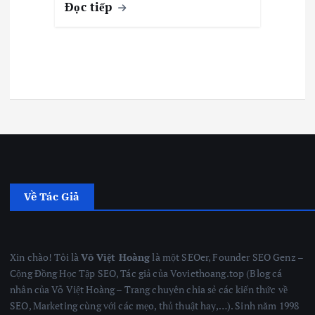
Đọc tiếp
Về Tác Giả
Xin chào! Tôi là
Võ Việt Hoàng
là một SEOer, Founder SEO Genz –
Cộng Đồng Học Tập SEO, Tác giả của Voviethoang.top (Blog cá
nhân của Võ Việt Hoàng – Trang chuyên chia sẻ các kiến thức về
SEO, Marketing cùng với các mẹo, thủ thuật hay,…). Sinh năm 1998