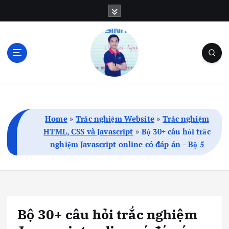
S
k
i
p
t
o
c
Blog Cá Nhân | SEO | Marketing | Thủ Thuật
o
n
t
Home
»
Trắc nghiệm Website
»
Trắc nghiệm
e
HTML, CSS và Javascript
»
Bộ 30+ câu hỏi trắc
n
nghiệm Javascript online có đáp án – Bộ 5
t
Bộ 30+ câu hỏi trắc nghiệm