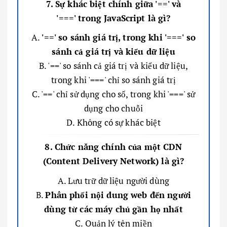
7. Sự khác biệt chính giữa '==' và
'===' trong JavaScript là gì?
A.
'==' so sánh giá trị, trong khi '===' so
sánh cả giá trị và kiểu dữ liệu
B. '==' so sánh cả giá trị và kiểu dữ liệu,
trong khi '===' chỉ so sánh giá trị
C. '==' chỉ sử dụng cho số, trong khi '===' sử
dụng cho chuỗi
D. Không có sự khác biệt
8. Chức năng chính của một CDN
(Content Delivery Network) là gì?
A. Lưu trữ dữ liệu người dùng
B.
Phân phối nội dung web đến người
dùng từ các máy chủ gần họ nhất
C. Quản lý tên miền