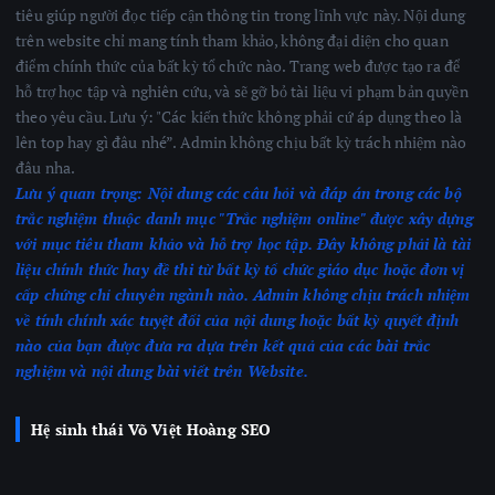
tiêu giúp người đọc tiếp cận thông tin trong lĩnh vực này. Nội dung
trên website chỉ mang tính tham khảo, không đại diện cho quan
điểm chính thức của bất kỳ tổ chức nào. Trang web được tạo ra để
hỗ trợ học tập và nghiên cứu, và sẽ gỡ bỏ tài liệu vi phạm bản quyền
theo yêu cầu. Lưu ý: "Các kiến thức không phải cứ áp dụng theo là
lên top hay gì đâu nhé”. Admin không chịu bất kỳ trách nhiệm nào
đâu nha.
Lưu ý quan trọng:
Nội dung các câu hỏi và đáp án trong các bộ
trắc nghiệm thuộc danh mục "Trắc nghiệm online" được xây dựng
với mục tiêu tham khảo và hỗ trợ học tập. Đây không phải là tài
liệu chính thức hay đề thi từ bất kỳ tổ chức giáo dục hoặc đơn vị
cấp chứng chỉ chuyên ngành nào.
Admin không chịu trách nhiệm
về tính chính xác tuyệt đối của nội dung hoặc bất kỳ quyết định
nào của bạn được đưa ra dựa trên kết quả của các bài trắc
nghiệm
và nội dung bài viết trên Website.
Hệ sinh thái Võ Việt Hoàng SEO