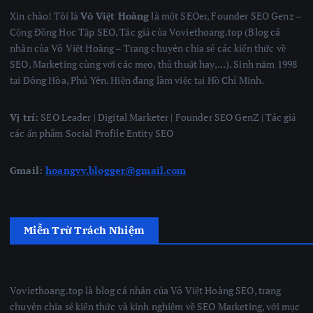
Xin chào! Tôi là
Võ Việt Hoàng
là một SEOer, Founder SEO Genz –
Cộng Đồng Học Tập SEO, Tác giả của Voviethoang.top (Blog cá
nhân của Võ Việt Hoàng – Trang chuyên chia sẻ các kiến thức về
SEO, Marketing cùng với các mẹo, thủ thuật hay,…). Sinh năm 1998
tại Đông Hòa, Phú Yên. Hiện đang làm việc tại Hồ Chí Minh.
Vị trí:
SEO Leader | Digital Marketer | Founder SEO GenZ | Tác giả
các ấn phẩm Social Profile Entity SEO
Gmail:
hoangvv.blogger@gmail.com
Miễn Trừ Trách Nhiệm
Voviethoang.top là blog cá nhân của Võ Việt Hoàng SEO, trang
chuyên chia sẻ kiến thức và kinh nghiệm về SEO Marketing, với mục