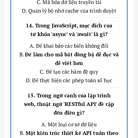
C. Mã hóa dữ liệu truyền tải
D. Quản lý bộ nhớ cache của trình duyệt
14. Trong JavaScript, mục đích của
từ khóa 'async' và 'await' là gì?
A. Để khai báo các biến không đổi
B.
Để làm cho mã bất đồng bộ dễ đọc và
dễ viết hơn
C. Để tạo các hàm đệ quy
D. Để thực hiện các phép toán số học
15. Trong ngữ cảnh của lập trình
web, thuật ngữ 'RESTful API' đề cập
đến điều gì?
A. Một loại cơ sở dữ liệu
B.
Một kiến trúc thiết kế API tuân theo