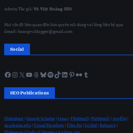
Admin/Tác giả:
Võ Việt Hoàng SEO
Mọi vấn đề liên quan đến bản quyền nội dung vui lòng liên hệ qua
Gmail: hoangvv.blogger@gmail.com
Social
Facebook
Instagram
X
YouTube
Threads
Bluesky
Spotify
TikTok
LinkedIn
Pinterest
Flickr
Tumblr
SEO Publications
Slideshare
|
Google Scholar
|
Issuu
|
Fliphtml5
|
Pubhtml5
|
Anyflip
|
Academia.edu
|
Visual Paradigm
|
Files.fm
|
Scribd
|
Behance
|
Slideserve
|
Coda
|
Calameo
|
Archive.org