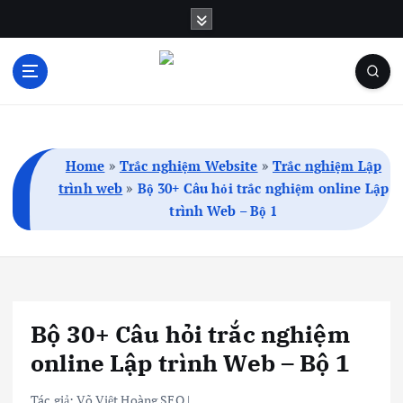
S
k
i
p
t
Blog Cá Nhân | SEO | Marketing | Thủ Thuật
o
c
o
Home
»
Trắc nghiệm Website
»
Trắc nghiệm Lập
n
trình web
»
Bộ 30+ Câu hỏi trắc nghiệm online Lập
t
trình Web – Bộ 1
e
n
t
Bộ 30+ Câu hỏi trắc nghiệm
online Lập trình Web – Bộ 1
Tác giả:
Võ Việt Hoàng SEO
|