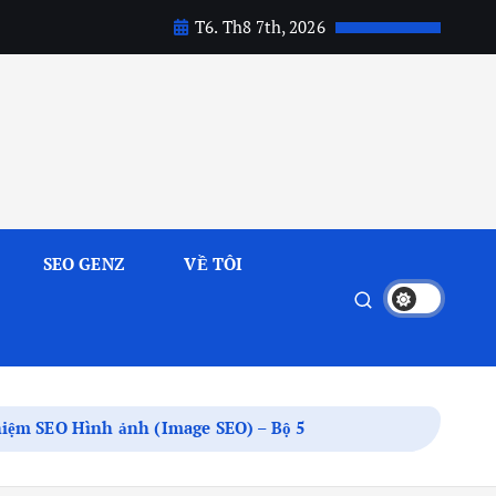
T6. Th8 7th, 2026
SEO GENZ
VỀ TÔI
ghiệm SEO Hình ảnh (Image SEO) – Bộ 5