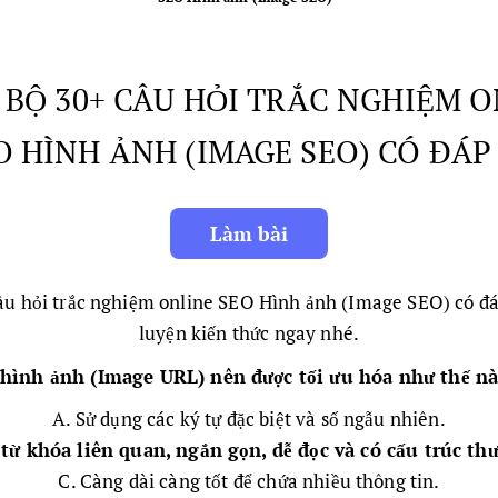
- BỘ 30+ CÂU HỎI TRẮC NGHIỆM 
O HÌNH ẢNH (IMAGE SEO) CÓ ĐÁP
câu hỏi trắc nghiệm online SEO Hình ảnh (Image SEO) có đ
luyện kiến thức ngay nhé.
 hình ảnh (Image URL) nên được tối ưu hóa như thế n
A. Sử dụng các ký tự đặc biệt và số ngẫu nhiên.
từ khóa liên quan, ngắn gọn, dễ đọc và có cấu trúc thư
C. Càng dài càng tốt để chứa nhiều thông tin.