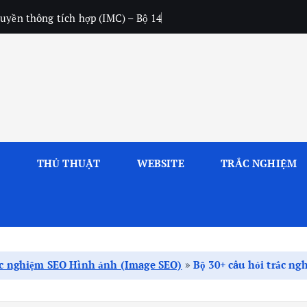
uyền thông tích hợp (IMC) – Bộ 14
L
THỦ THUẬT
WEBSITE
TRẮC NGHIỆM
c nghiệm SEO Hình ảnh (Image SEO)
»
Bộ 30+ câu hỏi trắc n