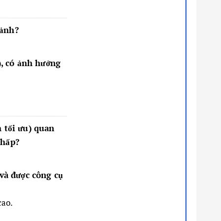
 ảnh?
), có ảnh hưởng
n tối ưu) quan
thấp?
và được công cụ
cao.