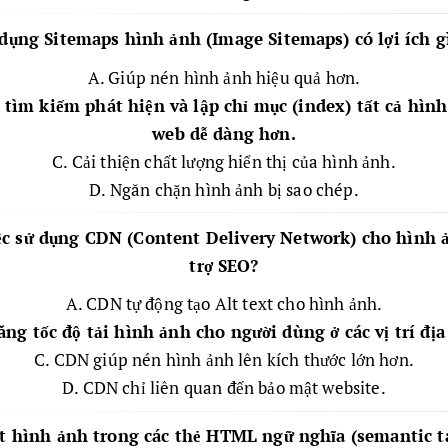
ử dụng Sitemaps hình ảnh (Image Sitemaps) có lợi ích g
A. Giúp nén hình ảnh hiệu quả hơn.
 tìm kiếm phát hiện và lập chỉ mục (index) tất cả hình
web dễ dàng hơn.
C. Cải thiện chất lượng hiển thị của hình ảnh.
D. Ngăn chặn hình ảnh bị sao chép.
iệc sử dụng CDN (Content Delivery Network) cho hình 
trợ SEO?
A. CDN tự động tạo Alt text cho hình ảnh.
ng tốc độ tải hình ảnh cho người dùng ở các vị trí địa
C. CDN giúp nén hình ảnh lên kích thước lớn hơn.
D. CDN chỉ liên quan đến bảo mật website.
ặt hình ảnh trong các thẻ HTML ngữ nghĩa (semantic t