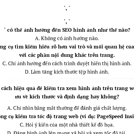
`, `
`, `
` có thể ảnh hưởng đến SEO hình ảnh như thế nào?
A. Không có ảnh hưởng nào.
ng cụ tìm kiếm hiểu rõ hơn vai trò và mối quan hệ củ
với các phần nội dung khác trên trang.
C. Chỉ ảnh hưởng đến cách trình duyệt hiển thị hình ảnh.
D. Làm tăng kích thước tệp hình ảnh.
 cách hiệu quả để kiểm tra xem hình ảnh trên trang w
ưu về kích thước và định dạng hay không?
A. Chỉ nhìn bằng mắt thường để đánh giá chất lượng.
ng cụ kiểm tra tốc độ trang web (ví dụ: PageSpeed Ins
C. Hỏi ý kiến của một nhà thiết kế đồ họa.
D. Đăng hình ảnh lên mạng xã hội và xem tốc độ tải.