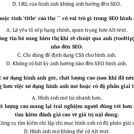
D. URL của hình ảnh không ảnh hưởng đến SEO.
huộc tính 'title′ của thẻ `
` có vai trò gì trong SEO hình
A. Là yếu tố xếp hạng chính, quan trọng hơn Alt text.
ng tin bổ sung hiển thị khi rê chuột qua ảnh (tooltip
nhỏ đến SEO.
C. Chỉ dùng để định dạng CSS cho hình ảnh.
D. Không có bất kỳ ảnh hưởng nào đến SEO hình ảnh.
ệc sử dụng hình ảnh gốc, chất lượng cao (sau khi đã né
g hơn việc sử dụng hình ảnh mờ hoặc có độ phân giải 
A. Hình ảnh mờ tải nhanh hơn.
t lượng cao mang lại trải nghiệm người dùng tốt hơn 
tìm kiếm đánh giá cao về giá trị nội dung.
Công cụ tìm kiếm chỉ lập chỉ mục hình ảnh có độ phân giải 
D. Hình ảnh mờ không thể có Alt text.