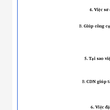
4. Việc s
B.
Giúp công cụ
5. Tại sao v
B.
CDN giúp tă
6. Việc đ