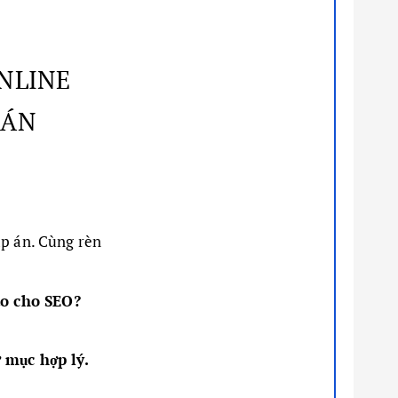
ONLINE
 ÁN
áp án. Cùng rèn
ào cho SEO?
 mục hợp lý.