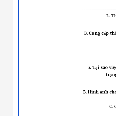
2. T
B.
Cung cấp thô
3. Tại sao vi
trọn
B.
Hình ảnh chấ
C. 