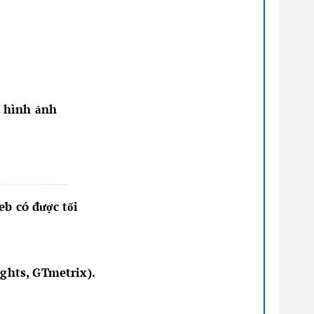
a hình ảnh
eb có được tối
ights, GTmetrix).