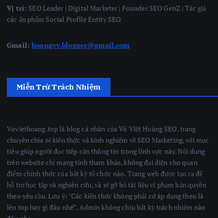
Vị trí:
SEO Leader | Digital Marketer | Founder SEO GenZ | Tác giả
các ấn phẩm Social Profile Entity SEO
Gmail:
hoangvv.blogger@gmail.com
Miễn Trừ Trách Nhiệm
Voviethoang.top là blog cá nhân của Võ Việt Hoàng SEO, trang
chuyên chia sẻ kiến thức và kinh nghiệm về SEO Marketing, với mục
tiêu giúp người đọc tiếp cận thông tin trong lĩnh vực này. Nội dung
trên website chỉ mang tính tham khảo, không đại diện cho quan
điểm chính thức của bất kỳ tổ chức nào. Trang web được tạo ra để
hỗ trợ học tập và nghiên cứu, và sẽ gỡ bỏ tài liệu vi phạm bản quyền
theo yêu cầu. Lưu ý: "Các kiến thức không phải cứ áp dụng theo là
lên top hay gì đâu nhé”. Admin không chịu bất kỳ trách nhiệm nào