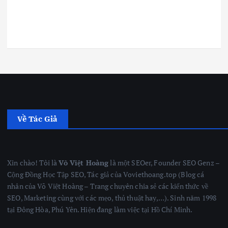
Về Tác Giả
Xin chào! Tôi là
Võ Việt Hoàng
là một SEOer, Founder SEO Genz –
Cộng Đồng Học Tập SEO, Tác giả của Voviethoang.top (Blog cá
nhân của Võ Việt Hoàng – Trang chuyên chia sẻ các kiến thức về
SEO, Marketing cùng với các mẹo, thủ thuật hay,…). Sinh năm 1998
tại Đông Hòa, Phú Yên. Hiện đang làm việc tại Hồ Chí Minh.