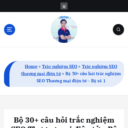
S
k
i
p
t
o
c
Blog Cá Nhân | SEO | Marketing | Thủ Thuật
o
n
t
Home
»
Trắc nghiệm SEO
»
Trắc nghiệm SEO
e
thương mại điện tử
»
Bộ 30+ câu hỏi trắc nghiệm
n
SEO Thương mại điện tử – Bộ số 1
t
Bộ 30+ câu hỏi trắc nghiệm