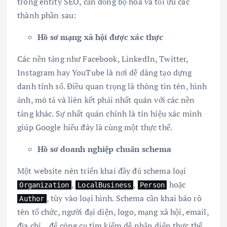
trong entity SEO, cần đồng bộ hóa và tối ưu các
thành phần sau:
Hồ sơ mạng xã hội được xác thực
Các nền tảng như Facebook, LinkedIn, Twitter,
Instagram hay YouTube là nơi dễ dàng tạo dựng
danh tính số. Điều quan trọng là thông tin tên, hình
ảnh, mô tả và liên kết phải nhất quán với các nền
tảng khác. Sự nhất quán chính là tín hiệu xác minh
giúp Google hiểu đây là cùng một thực thể.
Hồ sơ doanh nghiệp chuẩn schema
Một website nên triển khai đầy đủ schema loại
,
,
hoặc
Organization
LocalBusiness
Person
, tùy vào loại hình. Schema cần khai báo rõ
Author
tên tổ chức, người đại diện, logo, mạng xã hội, email,
địa chỉ… để công cụ tìm kiếm dễ nhận diện thực thể.