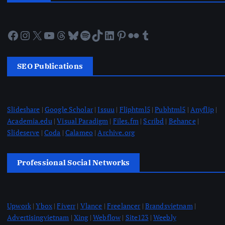
Facebook
Instagram
X
YouTube
Threads
Bluesky
Spotify
TikTok
LinkedIn
Pinterest
Flickr
Tumblr
SEO Publications
Slideshare
|
Google Scholar
|
Issuu
|
Fliphtml5
|
Pubhtml5
|
Anyflip
|
Academia.edu
|
Visual Paradigm
|
Files.fm
|
Scribd
|
Behance
|
Slideserve
|
Coda
|
Calameo
|
Archive.org
Professional Social Networks
Upwork
|
Ybox
|
Fiverr
|
Vlance
|
Freelancer
|
Brandsvietnam
|
Advertisingvietnam
|
Xing
|
Webflow
|
Site123
|
Weebly