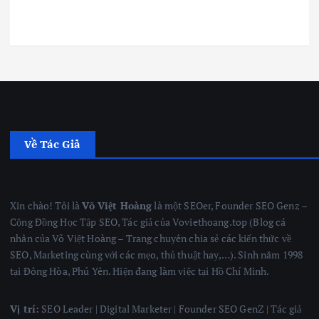
Về Tác Giả
Xin chào! Tôi là
Võ Việt Hoàng
là một SEOer, Founder SEO Genz –
Cộng Đồng Học Tập SEO, Tác giả của Voviethoang.top (Blog cá
nhân của Võ Việt Hoàng – Trang chuyên chia sẻ các kiến thức về
SEO, Marketing cùng với các mẹo, thủ thuật hay,…). Sinh năm 1998
tại Đông Hòa, Phú Yên. Hiện đang làm việc tại Hồ Chí Minh.
Vị trí:
SEO Leader | Digital Marketer | Founder SEO GenZ | Tác giả