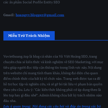
các ấn phẩm Social Profile Entity SEO
Gmail:
hoangvv.blogger@gmail.com
Miễn Trừ Trách Nhiệm
Voviethoang.top là blog cá nhân của Võ Việt Hoàng SEO, trang
chuyên chia sẻ kiến thức và kinh nghiệm về SEO Marketing, với mục
tiêu giúp người đọc tiếp cận thông tin trong lĩnh vực này. Nội dung
trên website chỉ mang tính tham khảo, không đại diện cho quan
điểm chính thức của bất kỳ tổ chức nào. Trang web được tạo ra để
hỗ trợ học tập và nghiên cứu, và sẽ gỡ bỏ tài liệu vi phạm bản quyền
theo yêu cầu. Lưu ý: "Các kiến thức không phải cứ áp dụng theo là
lên top hay gì đâu nhé”. Admin không chịu bất kỳ trách nhiệm nào
đâu nha.
Lưu ý quan trọng:
Nội dung các câu hỏi và đáp án trong các bộ