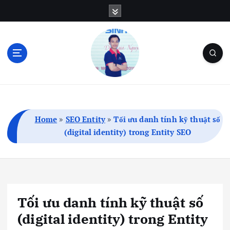
S
k
i
p
t
o
c
Blog Cá Nhân | SEO | Marketing | Thủ Thuật
o
n
t
Home
»
SEO Entity
»
Tối ưu danh tính kỹ thuật số
e
(digital identity) trong Entity SEO
n
t
Tối ưu danh tính kỹ thuật số
(digital identity) trong Entity