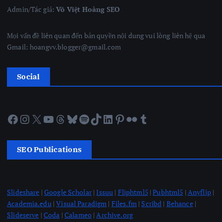
Admin/Tác giả:
Võ Việt Hoàng SEO
Mọi vấn đề liên quan đến bản quyền nội dung vui lòng liên hệ qua
Gmail: hoangvv.blogger@gmail.com
Social
Facebook
Instagram
X
YouTube
Threads
Bluesky
Spotify
TikTok
LinkedIn
Pinterest
Flickr
Tumblr
SEO Publications
Slideshare
|
Google Scholar
|
Issuu
|
Fliphtml5
|
Pubhtml5
|
Anyflip
|
Academia.edu
|
Visual Paradigm
|
Files.fm
|
Scribd
|
Behance
|
Slideserve
|
Coda
|
Calameo
|
Archive.org