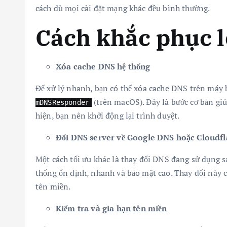
cách dù mọi cài đặt mạng khác đều bình thường.
Cách khắc phục 
Xóa cache DNS hệ thống
Để xử lý nhanh, bạn có thể xóa cache DNS trên máy
(trên macOS). Đây là bước cơ bản giúp
mDNSResponder
hiện, bạn nên khởi động lại trình duyệt.
Đổi DNS server về Google DNS hoặc Cloudfl
Một cách tối ưu khác là thay đổi DNS đang sử dụng s
thống ổn định, nhanh và bảo mật cao. Thay đổi này có
tên miền.
Kiểm tra và gia hạn tên miền