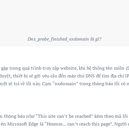
Dns_probe_finished_nxdomain là gì?
ặp trong quá trình truy cập website, khi hệ thống tên miền (
uyệt, thiết bị sẽ gửi yêu cầu đến máy chủ DNS để tìm địa chỉ 
duyệt sẽ trả về lỗi này. Cụm “nxdomain” trong thông báo lỗi c
iện thông báo như “This site can’t be reached” kèm theo mã l
 trên Microsoft Edge là “Hmmm… can’t reach this page”. Người 