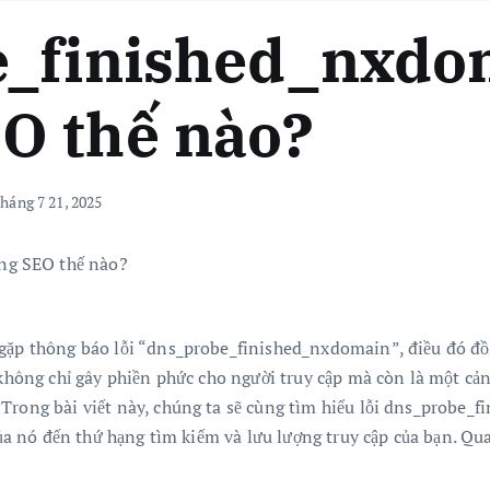
_finished_nxdom
O thế nào?
háng 7 21, 2025
gặp thông báo lỗi “dns_probe_finished_nxdomain”, điều đó đồn
y không chỉ gây phiền phức cho người truy cập mà còn là một c
Trong bài viết này, chúng ta sẽ cùng tìm hiểu lỗi dns_probe_f
 của nó đến thứ hạng tìm kiếm và lưu lượng truy cập của bạn. Qu