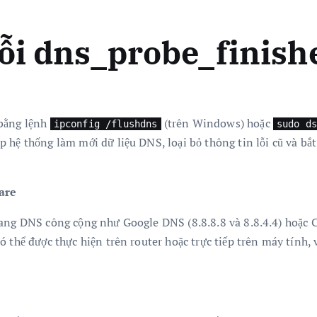
lỗi dns_probe_finis
 bằng lệnh
(trên Windows) hoặc
ipconfig /flushdns
sudo ds
 hệ thống làm mới dữ liệu DNS, loại bỏ thông tin lỗi cũ và bắt
are
ang DNS công cộng như Google DNS (8.8.8.8 và 8.8.4.4) hoặc C
 thể được thực hiện trên router hoặc trực tiếp trên máy tính, 