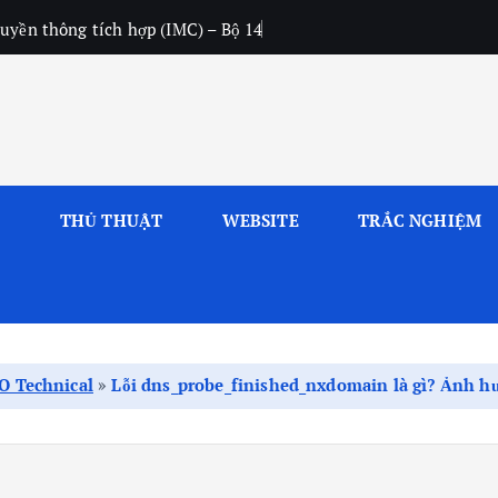
uyền thông tích hợp (IMC) – Bộ 14
L
THỦ THUẬT
WEBSITE
TRẮC NGHIỆM
O Technical
»
Lỗi dns_probe_finished_nxdomain là gì? Ảnh h