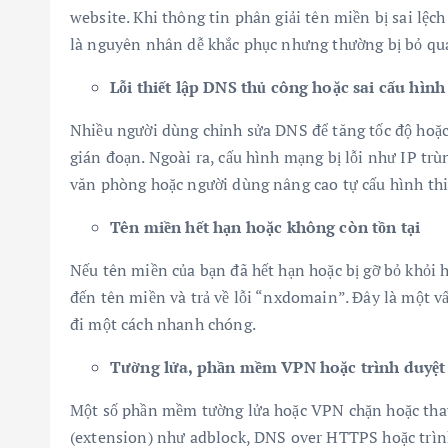
website. Khi thông tin phân giải tên miền bị sai lệ
là nguyên nhân dễ khắc phục nhưng thường bị bỏ qu
Lỗi thiết lập DNS thủ công hoặc sai cấu hìn
Nhiều người dùng chỉnh sửa DNS để tăng tốc độ hoặc 
gián đoạn. Ngoài ra, cấu hình mạng bị lỗi như IP trù
văn phòng hoặc người dùng nâng cao tự cấu hình thiế
Tên miền hết hạn hoặc không còn tồn tại
Nếu tên miền của bạn đã hết hạn hoặc bị gỡ bỏ khỏi 
đến tên miền và trả về lỗi “nxdomain”. Đây là một vấ
đi một cách nhanh chóng.
Tường lửa, phần mềm VPN hoặc trình duyệt
Một số phần mềm tường lửa hoặc VPN chặn hoặc thay 
(extension) như adblock, DNS over HTTPS hoặc trình 