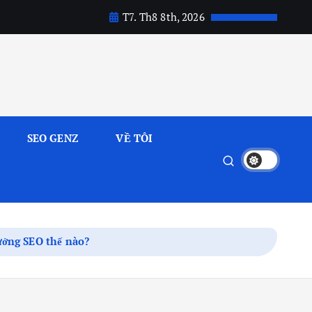
T7. Th8 8th, 2026
SEO GENZ
VỀ TÔI
ưởng SEO thế nào?