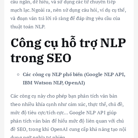
câu ngắn, dễ hiểu, và sử dụng các từ chuyển tiếp
mạch lạc. Ngoài ra, nên sử dụng câu hỏi, ví dụ cụ thể,
và đoạn văn trả lời rõ ràng để đáp ứng yêu cầu của
thuật toán NLP.
Công cụ hỗ trợ NLP
trong SEO
Các công cụ NLP phổ biến (Google NLP API,
IBM Watson NLP, OpenAI)
Các công cụ này cho phép bạn phân tích văn bản
theo nhiều khía cạnh như cảm xúc, thực thể, chủ đề,
mức độ tiêu cực/tích cực… Google NLP API giúp
phân tích văn bản để hiểu mức độ liên quan với chủ
đề SEO, trong khi OpenAI cung cấp khả năng tạo nội
dung ngữ nghĩa tự nhiên.