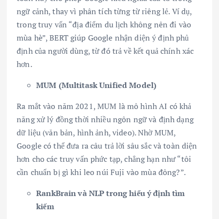
ngữ cảnh, thay vì phân tích từng từ riêng lẻ. Ví dụ,
trong truy vấn “địa điểm du lịch không nên đi vào
mùa hè”, BERT giúp Google nhận diện ý định phủ
định của người dùng, từ đó trả về kết quả chính xác
hơn.
MUM (Multitask Unified Model)
Ra mắt vào năm 2021, MUM là mô hình AI có khả
năng xử lý đồng thời nhiều ngôn ngữ và định dạng
dữ liệu (văn bản, hình ảnh, video). Nhờ MUM,
Google có thể đưa ra câu trả lời sâu sắc và toàn diện
hơn cho các truy vấn phức tạp, chẳng hạn như “tôi
cần chuẩn bị gì khi leo núi Fuji vào mùa đông?”.
RankBrain và NLP trong hiểu ý định tìm
kiếm