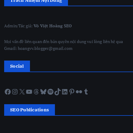
Trách Nhiệm Nội Dung
Admin/Tác giả:
Võ Việt Hoàng SEO
Mọi vấn đề liên quan đến bản quyền nội dung vui lòng liên hệ qua
Gmail: hoangvv.blogger@gmail.com
Social
Facebook
Instagram
X
YouTube
Threads
Bluesky
Spotify
TikTok
LinkedIn
Pinterest
Flickr
Tumblr
SEO Publications