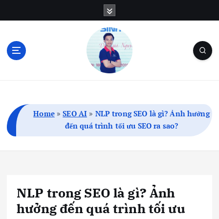
S
k
i
p
t
o
c
Blog Cá Nhân | SEO | Marketing | Thủ Thuật
o
n
t
Home
»
SEO AI
»
NLP trong SEO là gì? Ảnh hưởng
e
đến quá trình tối ưu SEO ra sao?
n
t
NLP trong SEO là gì? Ảnh
hưởng đến quá trình tối ưu