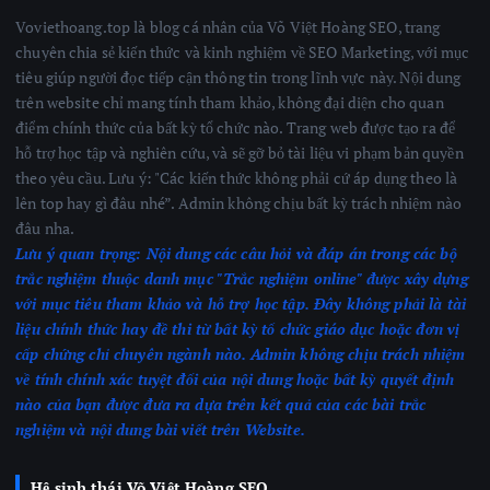
Voviethoang.top là blog cá nhân của Võ Việt Hoàng SEO, trang
chuyên chia sẻ kiến thức và kinh nghiệm về SEO Marketing, với mục
tiêu giúp người đọc tiếp cận thông tin trong lĩnh vực này. Nội dung
trên website chỉ mang tính tham khảo, không đại diện cho quan
điểm chính thức của bất kỳ tổ chức nào. Trang web được tạo ra để
hỗ trợ học tập và nghiên cứu, và sẽ gỡ bỏ tài liệu vi phạm bản quyền
theo yêu cầu. Lưu ý: "Các kiến thức không phải cứ áp dụng theo là
lên top hay gì đâu nhé”. Admin không chịu bất kỳ trách nhiệm nào
đâu nha.
Lưu ý quan trọng:
Nội dung các câu hỏi và đáp án trong các bộ
trắc nghiệm thuộc danh mục "Trắc nghiệm online" được xây dựng
với mục tiêu tham khảo và hỗ trợ học tập. Đây không phải là tài
liệu chính thức hay đề thi từ bất kỳ tổ chức giáo dục hoặc đơn vị
cấp chứng chỉ chuyên ngành nào.
Admin không chịu trách nhiệm
về tính chính xác tuyệt đối của nội dung hoặc bất kỳ quyết định
nào của bạn được đưa ra dựa trên kết quả của các bài trắc
nghiệm
và nội dung bài viết trên Website.
Hệ sinh thái Võ Việt Hoàng SEO