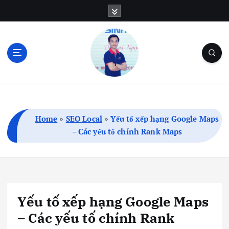
S
k
i
p
t
o
c
Blog Cá Nhân | SEO | Marketing | Thủ Thuật
o
n
t
Home
»
SEO Local
»
Yếu tố xếp hạng Google Maps
e
– Các yếu tố chính Rank Maps
n
t
Yếu tố xếp hạng Google Maps
– Các yếu tố chính Rank