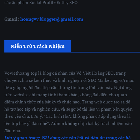
các ấn phẩm Social Profile Entity SEO
Gmail:
hoangvv.blogger@gmail.com
Miễn Trừ Trách Nhiệm
Voviethoang.top là blog cá nhân của Võ Việt Hoàng SEO, trang
chuyên chia sẻ kiến thức và kinh nghiệm về SEO Marketing, với mục
tiêu giúp người đọc tiếp cận thông tin trong lĩnh vực này. Nội dung
trên website chỉ mang tính tham khảo, không đại diện cho quan
điểm chính thức của bất kỳ tổ chức nào. Trang web được tạo ra để
hỗ trợ học tập và nghiên cứu, và sẽ gỡ bỏ tài liệu vi phạm bản quyền
theo yêu cầu. Lưu ý: "Các kiến thức không phải cứ áp dụng theo là
lên top hay gì đâu nhé”. Admin không chịu bất kỳ trách nhiệm nào
đâu nha.
Lưu ý quan trọng:
Nội dung các câu hỏi và đáp án trong các bộ