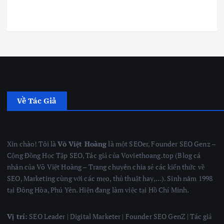
Về Tác Giả
Xin chào! Tôi là
Võ Việt Hoàng
là một SEOer, Founder SEO Genz –
Cộng Đồng Học Tập SEO, Tác giả của Voviethoang.top (Blog cá
nhân của Võ Việt Hoàng – Trang chuyên chia sẻ các kiến thức về
SEO, Marketing cùng với các mẹo, thủ thuật hay,…). Sinh năm 1998
tại Đông Hòa, Phú Yên. Hiện đang làm việc tại Hồ Chí Minh.
Vị trí:
SEO Leader | Digital Marketer | Founder SEO GenZ | Tác giả