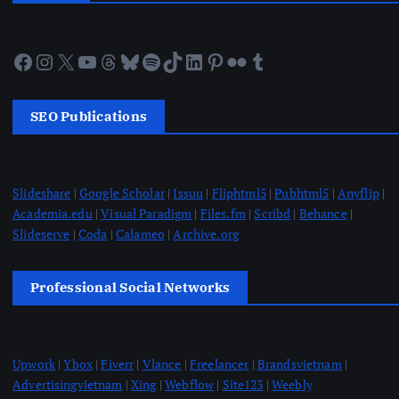
Facebook
Instagram
X
YouTube
Threads
Bluesky
Spotify
TikTok
LinkedIn
Pinterest
Flickr
Tumblr
SEO Publications
Slideshare
|
Google Scholar
|
Issuu
|
Fliphtml5
|
Pubhtml5
|
Anyflip
|
Academia.edu
|
Visual Paradigm
|
Files.fm
|
Scribd
|
Behance
|
Slideserve
|
Coda
|
Calameo
|
Archive.org
Professional Social Networks
Upwork
|
Ybox
|
Fiverr
|
Vlance
|
Freelancer
|
Brandsvietnam
|
Advertisingvietnam
|
Xing
|
Webflow
|
Site123
|
Weebly