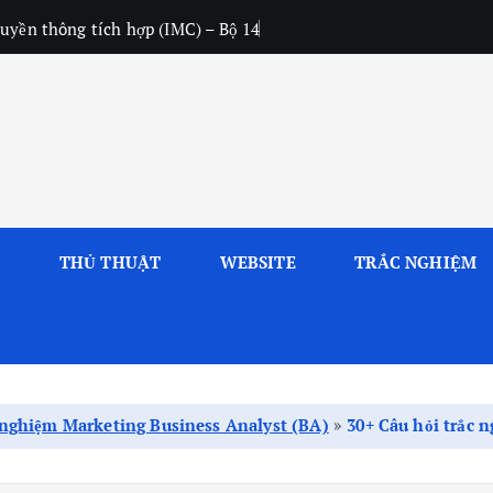
uyền thông tích hợp (IMC) – Bộ 14
L
THỦ THUẬT
WEBSITE
TRẮC NGHIỆM
 nghiệm Marketing Business Analyst (BA)
»
30+ Câu hỏi trắc 