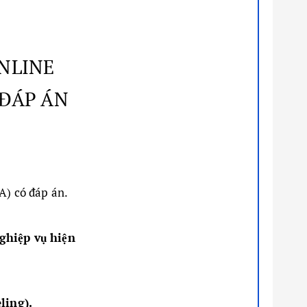
ONLINE
 ĐÁP ÁN
A) có đáp án.
ghiệp vụ hiện
ling).