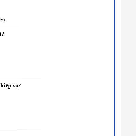
e).
ì?
ghiệp vụ?