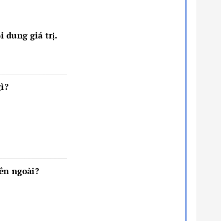
 dung giá trị.
gì?
bên ngoài?