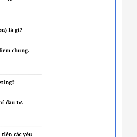
n) là gì?
 điểm chung.
eting?
hí đầu tư.
 tiên các yêu