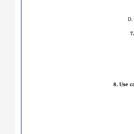
D.
7
8. Use c