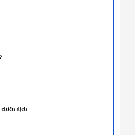
?
 chiến dịch