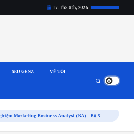
T7. Th8 8th, 2026
SEO GENZ
VỀ TÔI
nghiệm Marketing Business Analyst (BA) – Bộ 3