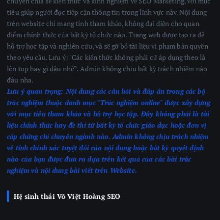
chuyên chia sẻ kiến thức và kinh nghiệm về SEO Marketing, với mục
tiêu giúp người đọc tiếp cận thông tin trong lĩnh vực này. Nội dung
trên website chỉ mang tính tham khảo, không đại diện cho quan
điểm chính thức của bất kỳ tổ chức nào. Trang web được tạo ra để
hỗ trợ học tập và nghiên cứu, và sẽ gỡ bỏ tài liệu vi phạm bản quyền
theo yêu cầu. Lưu ý: "Các kiến thức không phải cứ áp dụng theo là
lên top hay gì đâu nhé”. Admin không chịu bất kỳ trách nhiệm nào
đâu nha.
Lưu ý quan trọng:
Nội dung các câu hỏi và đáp án trong các bộ
trắc nghiệm thuộc danh mục "Trắc nghiệm online" được xây dựng
với mục tiêu tham khảo và hỗ trợ học tập. Đây không phải là tài
liệu chính thức hay đề thi từ bất kỳ tổ chức giáo dục hoặc đơn vị
cấp chứng chỉ chuyên ngành nào.
Admin không chịu trách nhiệm
về tính chính xác tuyệt đối của nội dung hoặc bất kỳ quyết định
nào của bạn được đưa ra dựa trên kết quả của các bài trắc
nghiệm
và nội dung bài viết trên Website.
Hệ sinh thái Võ Việt Hoàng SEO