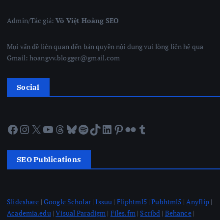
Admin/Tác giả:
Võ Việt Hoàng SEO
Mọi vấn đề liên quan đến bản quyền nội dung vui lòng liên hệ qua
Gmail: hoangvv.blogger@gmail.com
Social
Facebook
Instagram
X
YouTube
Threads
Bluesky
Spotify
TikTok
LinkedIn
Pinterest
Flickr
Tumblr
SEO Publications
Slideshare
|
Google Scholar
|
Issuu
|
Fliphtml5
|
Pubhtml5
|
Anyflip
|
Academia.edu
|
Visual Paradigm
|
Files.fm
|
Scribd
|
Behance
|