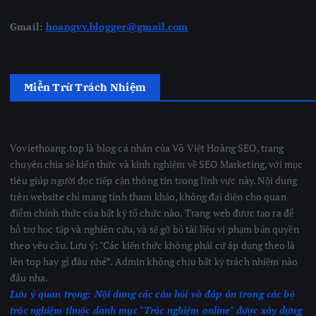
Gmail:
hoangvv.blogger@gmail.com
Miễn Trừ Trách Nhiệm
Voviethoang.top là blog cá nhân của Võ Việt Hoàng SEO, trang
chuyên chia sẻ kiến thức và kinh nghiệm về SEO Marketing, với mục
tiêu giúp người đọc tiếp cận thông tin trong lĩnh vực này. Nội dung
trên website chỉ mang tính tham khảo, không đại diện cho quan
điểm chính thức của bất kỳ tổ chức nào. Trang web được tạo ra để
hỗ trợ học tập và nghiên cứu, và sẽ gỡ bỏ tài liệu vi phạm bản quyền
theo yêu cầu. Lưu ý: "Các kiến thức không phải cứ áp dụng theo là
lên top hay gì đâu nhé”. Admin không chịu bất kỳ trách nhiệm nào
đâu nha.
Lưu ý quan trọng:
Nội dung các câu hỏi và đáp án trong các bộ
trắc nghiệm thuộc danh mục "Trắc nghiệm online" được xây dựng