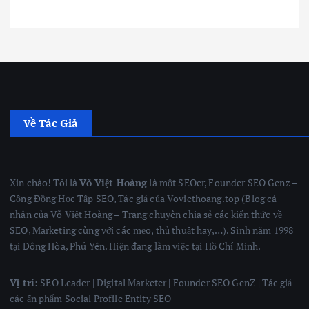
Về Tác Giả
Xin chào! Tôi là
Võ Việt Hoàng
là một SEOer, Founder SEO Genz –
Cộng Đồng Học Tập SEO, Tác giả của Voviethoang.top (Blog cá
nhân của Võ Việt Hoàng – Trang chuyên chia sẻ các kiến thức về
SEO, Marketing cùng với các mẹo, thủ thuật hay,…). Sinh năm 1998
tại Đông Hòa, Phú Yên. Hiện đang làm việc tại Hồ Chí Minh.
Vị trí:
SEO Leader | Digital Marketer | Founder SEO GenZ | Tác giả
các ấn phẩm Social Profile Entity SEO