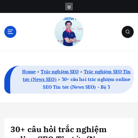
S
k
i
p
t
o
c
Blog Cá Nhân | SEO | Marketing | Thủ Thuật
o
n
t
Home
»
Trắc nghiệm SEO
»
Trắc nghiệm SEO Tin
e
tức (News SEO)
»
30+ câu hỏi trắc nghiệm online
n
SEO Tin tức (News SEO) – Bộ 3
t
30+ câu hỏi trắc nghiệm