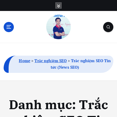
S
k
i
p
t
o
c
Blog Cá Nhân | SEO | Marketing | Thủ Thuật
o
n
t
Home
»
Trắc nghiệm SEO
»
Trắc nghiệm SEO Tin
e
tức (News SEO)
n
t
Danh mục:
Trắc