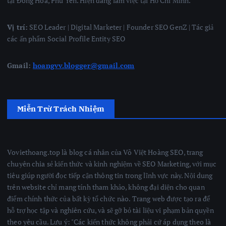
tại Đông Hòa, Phú Yên. Hiện đang làm việc tại Hồ Chí Minh.
Vị trí:
SEO Leader | Digital Marketer | Founder SEO GenZ | Tác giả
các ấn phẩm Social Profile Entity SEO
Gmail:
hoangvv.blogger@gmail.com
Miễn Trừ Trách Nhiệm
Voviethoang.top là blog cá nhân của Võ Việt Hoàng SEO, trang
chuyên chia sẻ kiến thức và kinh nghiệm về SEO Marketing, với mục
tiêu giúp người đọc tiếp cận thông tin trong lĩnh vực này. Nội dung
trên website chỉ mang tính tham khảo, không đại diện cho quan
điểm chính thức của bất kỳ tổ chức nào. Trang web được tạo ra để
hỗ trợ học tập và nghiên cứu, và sẽ gỡ bỏ tài liệu vi phạm bản quyền
theo yêu cầu. Lưu ý: "Các kiến thức không phải cứ áp dụng theo là