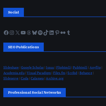
Social
Facebook
Instagram
X
YouTube
Threads
Bluesky
Spotify
TikTok
LinkedIn
Pinterest
Flickr
Tumblr
SEO Publications
Slideshare
|
Google Scholar
|
Issuu
|
Fliphtml5
|
Pubhtml5
|
Anyflip
|
Academia.edu
|
Visual Paradigm
|
Files.fm
|
Scribd
|
Behance
|
Slideserve
|
Coda
|
Calameo
|
Archive.org
Professional Social Networks