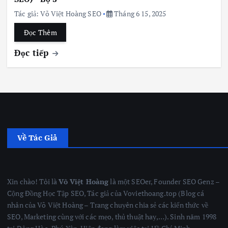
Tác giả:
Võ Việt Hoàng SEO
Tháng 6 15, 2025
Đọc Thêm
Đọc tiếp
Về Tác Giả
Xin chào! Tôi là
Võ Việt Hoàng
là một SEOer, Founder SEO Genz –
Cộng Đồng Học Tập SEO, Tác giả của Voviethoang.top (Blog cá
nhân của Võ Việt Hoàng – Trang chuyên chia sẻ các kiến thức về
SEO, Marketing cùng với các mẹo, thủ thuật hay,…). Sinh năm 1998