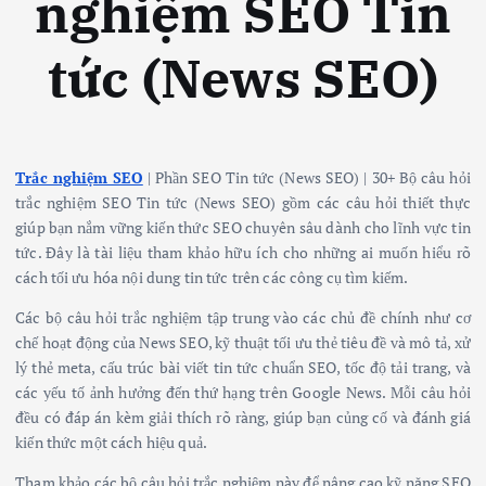
nghiệm SEO Tin
tức (News SEO)
Trắc nghiệm SEO
| Phần SEO Tin tức (News SEO) | 30+ Bộ câu hỏi
trắc nghiệm SEO Tin tức (News SEO) gồm các câu hỏi thiết thực
giúp bạn nắm vững kiến thức SEO chuyên sâu dành cho lĩnh vực tin
tức. Đây là tài liệu tham khảo hữu ích cho những ai muốn hiểu rõ
cách tối ưu hóa nội dung tin tức trên các công cụ tìm kiếm.
Các bộ câu hỏi trắc nghiệm tập trung vào các chủ đề chính như cơ
chế hoạt động của News SEO, kỹ thuật tối ưu thẻ tiêu đề và mô tả, xử
lý thẻ meta, cấu trúc bài viết tin tức chuẩn SEO, tốc độ tải trang, và
các yếu tố ảnh hưởng đến thứ hạng trên Google News. Mỗi câu hỏi
đều có đáp án kèm giải thích rõ ràng, giúp bạn củng cố và đánh giá
kiến thức một cách hiệu quả.
Tham khảo các bộ câu hỏi trắc nghiệm này để nâng cao kỹ năng SEO