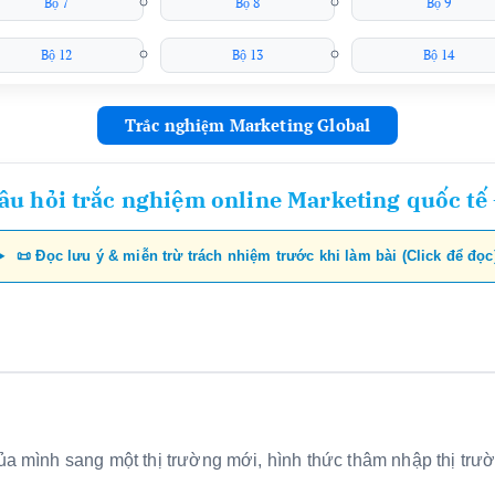
Bộ 7
Bộ 8
Bộ 9
Bộ 12
Bộ 13
Bộ 14
Trắc nghiệm Marketing Global
âu hỏi trắc nghiệm online Marketing quốc tế 
📜 Đọc lưu ý & miễn trừ trách nhiệm trước khi làm bài (Click để đọc
ủa mình sang một thị trường mới, hình thức thâm nhập thị trư