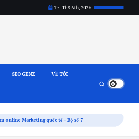
T5. Th8 6th, 2026
SEO GENZ
VỀ TÔI
ệm online Marketing quốc tế – Bộ số 7