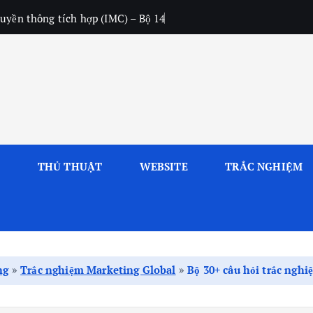
uyền thông tích hợp (IMC) – Bộ 14
L
THỦ THUẬT
WEBSITE
TRẮC NGHIỆM
ng
»
Trắc nghiệm Marketing Global
»
Bộ 30+ câu hỏi trắc nghi