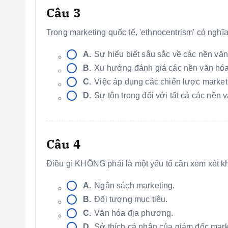
Câu 3
Trong marketing quốc tế, 'ethnocentrism' có nghĩa
A.
Sự hiểu biết sâu sắc về các nền vă
B.
Xu hướng đánh giá các nền văn hóa 
C.
Việc áp dụng các chiến lược market
D.
Sự tôn trọng đối với tất cả các nền 
Câu 4
Điều gì KHÔNG phải là một yếu tố cần xem xét kh
A.
Ngân sách marketing.
B.
Đối tượng mục tiêu.
C.
Văn hóa địa phương.
D.
Sở thích cá nhân của giám đốc mark