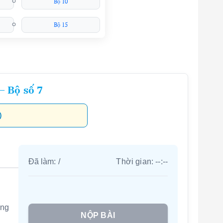
Bộ 10
Bộ 15
– Bộ số 7
)
Đã làm:
/
Thời gian:
--:--
ờng
NỘP BÀI