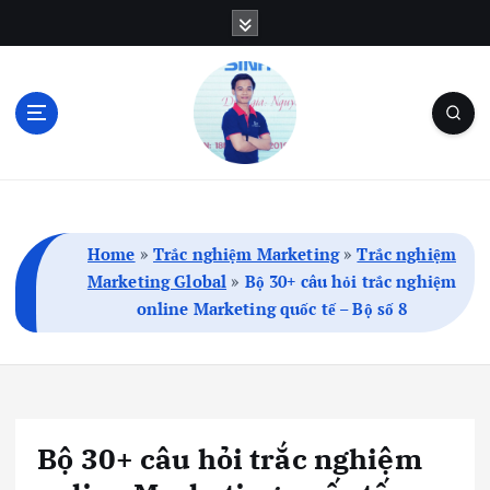
S
k
i
p
t
o
c
Blog Cá Nhân | SEO | Marketing | Thủ Thuật
o
n
t
Home
»
Trắc nghiệm Marketing
»
Trắc nghiệm
e
Marketing Global
»
Bộ 30+ câu hỏi trắc nghiệm
n
online Marketing quốc tế – Bộ số 8
t
Bộ 30+ câu hỏi trắc nghiệm