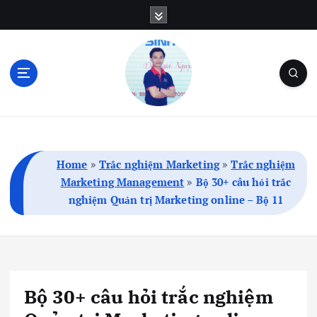
S
k
i
p
t
o
c
Blog Cá Nhân | SEO | Marketing | Thủ Thuật
o
n
t
Home
»
Trắc nghiệm Marketing
»
Trắc nghiệm
e
Marketing Management
»
Bộ 30+ câu hỏi trắc
n
nghiệm Quản trị Marketing online – Bộ 11
t
Bộ 30+ câu hỏi trắc nghiệm