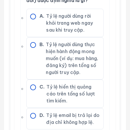
đổi) được định nghĩa là gì?
A.
Tỷ lệ người dùng rời
khỏi trang web ngay
sau khi truy cập.
B.
Tỷ lệ người dùng thực
hiện hành động mong
muốn (ví dụ: mua hàng,
đăng ký) trên tổng số
người truy cập.
C.
Tỷ lệ hiển thị quảng
cáo trên tổng số lượt
tìm kiếm.
D.
Tỷ lệ email bị trả lại do
địa chỉ không hợp lệ.