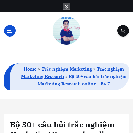
S
k
i
p
t
o
c
Blog Cá Nhân | SEO | Marketing | Thủ Thuật
o
n
t
Home
»
Trắc nghiệm Marketing
»
Trắc nghiệm
e
Marketing Research
»
Bộ 30+ câu hỏi trắc nghiệm
n
Marketing Research online – Bộ 7
t
Bộ 30+ câu hỏi trắc nghiệm