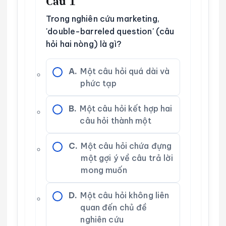
Câu 1
Trong nghiên cứu marketing,
'double-barreled question' (câu
hỏi hai nòng) là gì?
A.
Một câu hỏi quá dài và
phức tạp
B.
Một câu hỏi kết hợp hai
câu hỏi thành một
C.
Một câu hỏi chứa đựng
một gợi ý về câu trả lời
mong muốn
D.
Một câu hỏi không liên
quan đến chủ đề
nghiên cứu