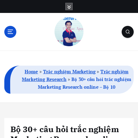
S
k
i
p
t
o
c
Blog Cá Nhân | SEO | Marketing | Thủ Thuật
o
n
t
Home
»
Trắc nghiệm Marketing
»
Trắc nghiệm
e
Marketing Research
»
Bộ 30+ câu hỏi trắc nghiệm
n
Marketing Research online – Bộ 10
t
Bộ 30+ câu hỏi trắc nghiệm