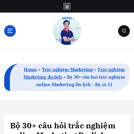
S
k
i
p
t
o
c
Blog Cá Nhân | SEO | Marketing | Thủ Thuật
o
n
t
Home
»
Trắc nghiệm Marketing
»
Trắc nghiệm
e
Marketing du lịch
»
Bộ 30+ câu hỏi trắc nghiệm
n
online Marketing Du lịch – Bộ số 11
t
Bộ 30+ câu hỏi trắc nghiệm