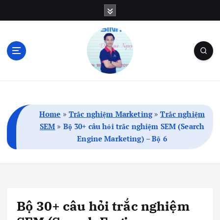
S
k
i
p
t
o
c
Blog Cá Nhân | SEO | Marketing | Thủ Thuật
o
n
t
Home
»
Trắc nghiệm Marketing
»
Trắc nghiệm
e
SEM
»
Bộ 30+ câu hỏi trắc nghiệm SEM (Search
n
Engine Marketing) – Bộ 6
t
Bộ 30+ câu hỏi trắc nghiệm