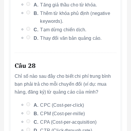
A.
Tăng giá thầu cho từ khóa.
B.
Thêm từ khóa phủ định (negative
keywords).
C.
Tạm dừng chiến dịch.
D.
Thay đổi văn bản quảng cáo.
Câu 28
Chỉ số nào sau đây cho biết chi phí trung bình
bạn phải trả cho mỗi chuyển đổi (ví dụ: mua
hàng, đăng ký) từ quảng cáo của mình?
A.
CPC (Cost-per-click)
B.
CPM (Cost-per-mille)
C.
CPA (Cost-per-acquisition)
D.
CTR (Click-through rate)