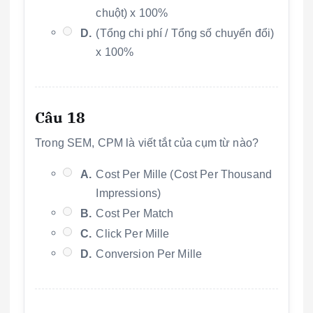
chuột) x 100%
D.
(Tổng chi phí / Tổng số chuyển đổi)
x 100%
Câu 18
Trong SEM, CPM là viết tắt của cụm từ nào?
A.
Cost Per Mille (Cost Per Thousand
Impressions)
B.
Cost Per Match
C.
Click Per Mille
D.
Conversion Per Mille