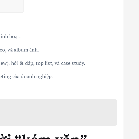
inh hoạt.
eo, và album ảnh.
w), hỏi & đáp, top list, và case study.
eting của doanh nghiệp.