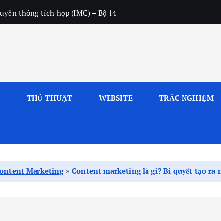
uyền thông tích hợp (IMC) – Bộ 14
L
THỦ THUẬT
WEBSITE
TRẮC NGHIỆM
ontent Marketing
»
Content marketing là gì? Bí quyết tạo ra