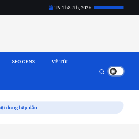
T6. Th8 7th, 2026
SEO GENZ
VỀ TÔI
 nội dung hấp dẫn