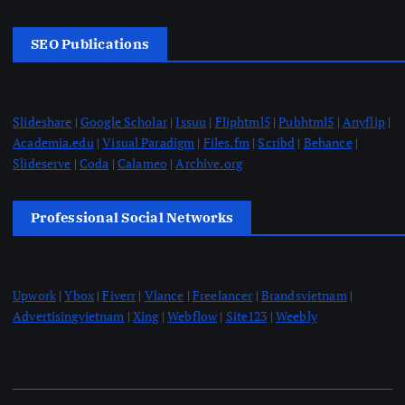
SEO Publications
Slideshare
|
Google Scholar
|
Issuu
|
Fliphtml5
|
Pubhtml5
|
Anyflip
|
Academia.edu
|
Visual Paradigm
|
Files.fm
|
Scribd
|
Behance
|
Slideserve
|
Coda
|
Calameo
|
Archive.org
Professional Social Networks
Upwork
|
Ybox
|
Fiverr
|
Vlance
|
Freelancer
|
Brandsvietnam
|
Advertisingvietnam
|
Xing
|
Webflow
|
Site123
|
Weebly