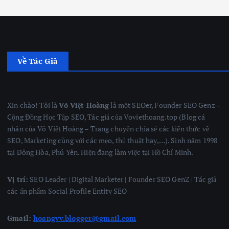
Về Tác Giả
Xin chào! Tôi là
Võ Việt Hoàng
là một SEOer, Founder SEO Genz –
Cộng Đồng Học Tập SEO, Tác giả của Voviethoang.top (Blog cá
nhân của Võ Việt Hoàng – Trang chuyên chia sẻ các kiến thức về
SEO, Marketing cùng với các mẹo, thủ thuật hay,…). Sinh năm 1998
tại Đông Hòa, Phú Yên. Hiện đang làm việc tại Hồ Chí Minh.
Vị trí:
SEO Leader | Digital Marketer | Founder SEO GenZ | Tác giả
các ấn phẩm Social Profile Entity SEO
Gmail:
hoangvv.blogger@gmail.com