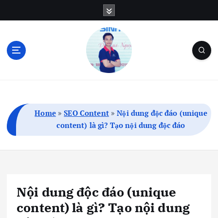
S
k
i
p
t
o
c
Blog Cá Nhân | SEO | Marketing | Thủ Thuật
o
n
t
Home
»
SEO Content
»
Nội dung độc đáo (unique
e
content) là gì? Tạo nội dung độc đáo
n
t
Nội dung độc đáo (unique
content) là gì? Tạo nội dung