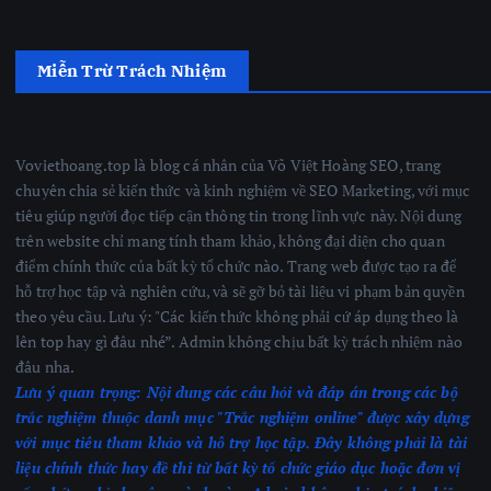
Miễn Trừ Trách Nhiệm
Voviethoang.top là blog cá nhân của Võ Việt Hoàng SEO, trang
chuyên chia sẻ kiến thức và kinh nghiệm về SEO Marketing, với mục
tiêu giúp người đọc tiếp cận thông tin trong lĩnh vực này. Nội dung
trên website chỉ mang tính tham khảo, không đại diện cho quan
điểm chính thức của bất kỳ tổ chức nào. Trang web được tạo ra để
hỗ trợ học tập và nghiên cứu, và sẽ gỡ bỏ tài liệu vi phạm bản quyền
theo yêu cầu. Lưu ý: "Các kiến thức không phải cứ áp dụng theo là
lên top hay gì đâu nhé”. Admin không chịu bất kỳ trách nhiệm nào
đâu nha.
Lưu ý quan trọng:
Nội dung các câu hỏi và đáp án trong các bộ
trắc nghiệm thuộc danh mục "Trắc nghiệm online" được xây dựng
với mục tiêu tham khảo và hỗ trợ học tập. Đây không phải là tài
liệu chính thức hay đề thi từ bất kỳ tổ chức giáo dục hoặc đơn vị