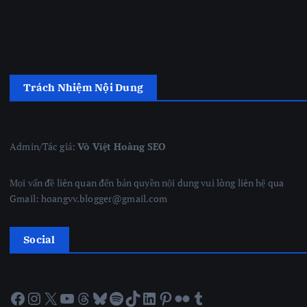
Trách Nhiệm Nội Dung
Admin/Tác giả:
Võ Việt Hoàng SEO
Mọi vấn đề liên quan đến bản quyền nội dung vui lòng liên hệ qua
Gmail: hoangvv.blogger@gmail.com
Social
Facebook
Instagram
X
YouTube
Threads
Bluesky
Spotify
TikTok
LinkedIn
Pinterest
Flickr
Tumblr