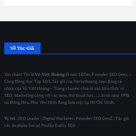
Về Tác Giả
Xin chào! Tôi là
Võ Việt Hoàng
là một SEOer, Founder SEO Genz –
Cộng Đồng Học Tập SEO, Tác giả của Voviethoang.top (Blog cá
nhân của Võ Việt Hoàng – Trang chuyên chia sẻ các kiến thức về
SEO, Marketing cùng với các mẹo, thủ thuật hay,…). Sinh năm 1998
tại Đông Hòa, Phú Yên. Hiện đang làm việc tại Hồ Chí Minh.
Vị trí:
SEO Leader | Digital Marketer | Founder SEO GenZ | Tác giả
các ấn phẩm Social Profile Entity SEO