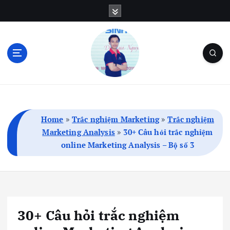
S
k
i
p
t
o
c
Blog Cá Nhân | SEO | Marketing | Thủ Thuật
o
n
t
Home
»
Trắc nghiệm Marketing
»
Trắc nghiệm
e
Marketing Analysis
»
30+ Câu hỏi trắc nghiệm
n
online Marketing Analysis – Bộ số 3
t
30+ Câu hỏi trắc nghiệm