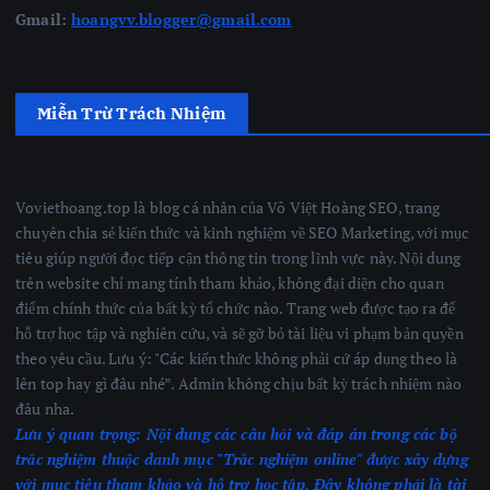
Gmail:
hoangvv.blogger@gmail.com
Miễn Trừ Trách Nhiệm
Voviethoang.top là blog cá nhân của Võ Việt Hoàng SEO, trang
chuyên chia sẻ kiến thức và kinh nghiệm về SEO Marketing, với mục
tiêu giúp người đọc tiếp cận thông tin trong lĩnh vực này. Nội dung
trên website chỉ mang tính tham khảo, không đại diện cho quan
điểm chính thức của bất kỳ tổ chức nào. Trang web được tạo ra để
hỗ trợ học tập và nghiên cứu, và sẽ gỡ bỏ tài liệu vi phạm bản quyền
theo yêu cầu. Lưu ý: "Các kiến thức không phải cứ áp dụng theo là
lên top hay gì đâu nhé”. Admin không chịu bất kỳ trách nhiệm nào
đâu nha.
Lưu ý quan trọng:
Nội dung các câu hỏi và đáp án trong các bộ
trắc nghiệm thuộc danh mục "Trắc nghiệm online" được xây dựng
với mục tiêu tham khảo và hỗ trợ học tập. Đây không phải là tài