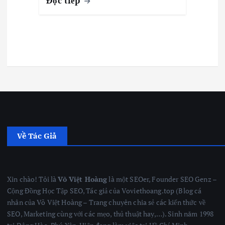
Đọc tiếp
Về Tác Giả
Xin chào! Tôi là
Võ Việt Hoàng
là một SEOer, Founder SEO Genz –
Cộng Đồng Học Tập SEO, Tác giả của Voviethoang.top (Blog cá
nhân của Võ Việt Hoàng – Trang chuyên chia sẻ các kiến thức về
SEO, Marketing cùng với các mẹo, thủ thuật hay,…). Sinh năm 1998