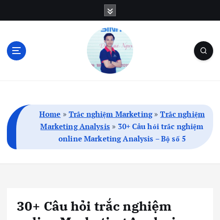
S
k
i
p
t
o
c
Blog Cá Nhân | SEO | Marketing | Thủ Thuật
o
n
t
Home
»
Trắc nghiệm Marketing
»
Trắc nghiệm
e
Marketing Analysis
»
30+ Câu hỏi trắc nghiệm
n
online Marketing Analysis – Bộ số 5
t
30+ Câu hỏi trắc nghiệm