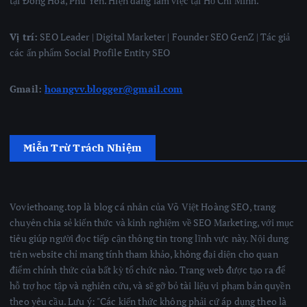
tại Đông Hòa, Phú Yên. Hiện đang làm việc tại Hồ Chí Minh.
Vị trí:
SEO Leader | Digital Marketer | Founder SEO GenZ | Tác giả
các ấn phẩm Social Profile Entity SEO
Gmail:
hoangvv.blogger@gmail.com
Miễn Trừ Trách Nhiệm
Voviethoang.top là blog cá nhân của Võ Việt Hoàng SEO, trang
chuyên chia sẻ kiến thức và kinh nghiệm về SEO Marketing, với mục
tiêu giúp người đọc tiếp cận thông tin trong lĩnh vực này. Nội dung
trên website chỉ mang tính tham khảo, không đại diện cho quan
điểm chính thức của bất kỳ tổ chức nào. Trang web được tạo ra để
hỗ trợ học tập và nghiên cứu, và sẽ gỡ bỏ tài liệu vi phạm bản quyền
theo yêu cầu. Lưu ý: "Các kiến thức không phải cứ áp dụng theo là