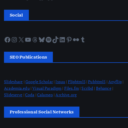
Social
Facebook
Instagram
X
YouTube
Threads
Bluesky
Spotify
TikTok
LinkedIn
Pinterest
Flickr
Tumblr
SEO Publications
Slideshare
|
Google Scholar
|
Issuu
|
Fliphtml5
|
Pubhtml5
|
Anyflip
|
Academia.edu
|
Visual Paradigm
|
Files.fm
|
Scribd
|
Behance
|
Slideserve
|
Coda
|
Calameo
|
Archive.org
Professional Social Networks