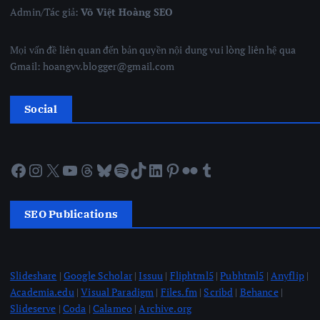
Admin/Tác giả:
Võ Việt Hoàng SEO
Mọi vấn đề liên quan đến bản quyền nội dung vui lòng liên hệ qua
Gmail: hoangvv.blogger@gmail.com
Social
Facebook
Instagram
X
YouTube
Threads
Bluesky
Spotify
TikTok
LinkedIn
Pinterest
Flickr
Tumblr
SEO Publications
Slideshare
|
Google Scholar
|
Issuu
|
Fliphtml5
|
Pubhtml5
|
Anyflip
|
Academia.edu
|
Visual Paradigm
|
Files.fm
|
Scribd
|
Behance
|
Slideserve
|
Coda
|
Calameo
|
Archive.org