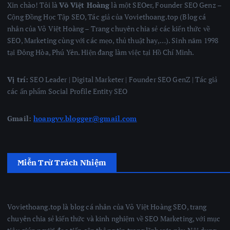
Xin chào! Tôi là
Võ Việt Hoàng
là một SEOer, Founder SEO Genz –
Cộng Đồng Học Tập SEO, Tác giả của Voviethoang.top (Blog cá
nhân của Võ Việt Hoàng – Trang chuyên chia sẻ các kiến thức về
SEO, Marketing cùng với các mẹo, thủ thuật hay,…). Sinh năm 1998
tại Đông Hòa, Phú Yên. Hiện đang làm việc tại Hồ Chí Minh.
Vị trí:
SEO Leader | Digital Marketer | Founder SEO GenZ | Tác giả
các ấn phẩm Social Profile Entity SEO
Gmail:
hoangvv.blogger@gmail.com
Miễn Trừ Trách Nhiệm
Voviethoang.top là blog cá nhân của Võ Việt Hoàng SEO, trang
chuyên chia sẻ kiến thức và kinh nghiệm về SEO Marketing, với mục