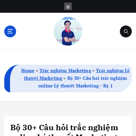
S
k
i
p
t
o
c
Blog Cá Nhân | SEO | Marketing | Thủ Thuật
o
n
t
Home
»
Trắc nghiệm Marketing
»
Trắc nghiệm Lý
e
thuyết Marketing
»
Bộ 30+ Câu hỏi trắc nghiệm
n
online Lý thuyết Marketing – Bộ 1
t
Bộ 30+ Câu hỏi trắc nghiệm