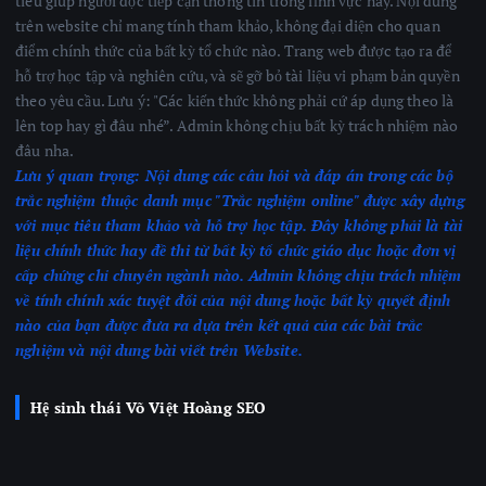
tiêu giúp người đọc tiếp cận thông tin trong lĩnh vực này. Nội dung
trên website chỉ mang tính tham khảo, không đại diện cho quan
điểm chính thức của bất kỳ tổ chức nào. Trang web được tạo ra để
hỗ trợ học tập và nghiên cứu, và sẽ gỡ bỏ tài liệu vi phạm bản quyền
theo yêu cầu. Lưu ý: "Các kiến thức không phải cứ áp dụng theo là
lên top hay gì đâu nhé”. Admin không chịu bất kỳ trách nhiệm nào
đâu nha.
Lưu ý quan trọng:
Nội dung các câu hỏi và đáp án trong các bộ
trắc nghiệm thuộc danh mục "Trắc nghiệm online" được xây dựng
với mục tiêu tham khảo và hỗ trợ học tập. Đây không phải là tài
liệu chính thức hay đề thi từ bất kỳ tổ chức giáo dục hoặc đơn vị
cấp chứng chỉ chuyên ngành nào.
Admin không chịu trách nhiệm
về tính chính xác tuyệt đối của nội dung hoặc bất kỳ quyết định
nào của bạn được đưa ra dựa trên kết quả của các bài trắc
nghiệm
và nội dung bài viết trên Website.
Hệ sinh thái Võ Việt Hoàng SEO