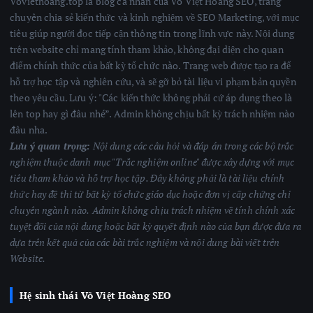
Voviethoang.top là blog cá nhân của Võ Việt Hoàng SEO, trang
chuyên chia sẻ kiến thức và kinh nghiệm về SEO Marketing, với mục
tiêu giúp người đọc tiếp cận thông tin trong lĩnh vực này. Nội dung
trên website chỉ mang tính tham khảo, không đại diện cho quan
điểm chính thức của bất kỳ tổ chức nào. Trang web được tạo ra để
hỗ trợ học tập và nghiên cứu, và sẽ gỡ bỏ tài liệu vi phạm bản quyền
theo yêu cầu. Lưu ý: "Các kiến thức không phải cứ áp dụng theo là
lên top hay gì đâu nhé”. Admin không chịu bất kỳ trách nhiệm nào
đâu nha.
Lưu ý quan trọng:
Nội dung các câu hỏi và đáp án trong các bộ trắc
nghiệm thuộc danh mục "Trắc nghiệm online" được xây dựng với mục
tiêu tham khảo và hỗ trợ học tập. Đây không phải là tài liệu chính
thức hay đề thi từ bất kỳ tổ chức giáo dục hoặc đơn vị cấp chứng chỉ
chuyên ngành nào.
Admin không chịu trách nhiệm về tính chính xác
tuyệt đối của nội dung hoặc bất kỳ quyết định nào của bạn được đưa ra
dựa trên kết quả của các bài trắc nghiệm
và nội dung bài viết trên
Website.
Hệ sinh thái Võ Việt Hoàng SEO