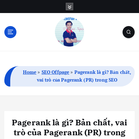
S
k
i
p
t
o
c
Blog Cá Nhân | SEO | Marketing | Thủ Thuật
o
n
t
Home
»
SEO Offpage
»
Pagerank là gì? Bản chất,
e
vai trò của Pagerank (PR) trong SEO
n
t
Pagerank là gì? Bản chất, vai
trò của Pagerank (PR) trong