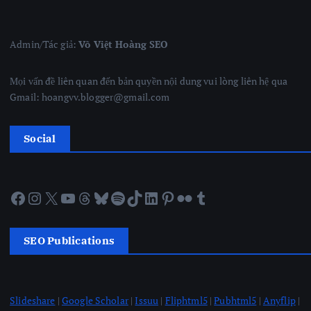
Admin/Tác giả:
Võ Việt Hoàng SEO
Mọi vấn đề liên quan đến bản quyền nội dung vui lòng liên hệ qua
Gmail: hoangvv.blogger@gmail.com
Social
Facebook
Instagram
X
YouTube
Threads
Bluesky
Spotify
TikTok
LinkedIn
Pinterest
Flickr
Tumblr
SEO Publications
Slideshare
|
Google Scholar
|
Issuu
|
Fliphtml5
|
Pubhtml5
|
Anyflip
|