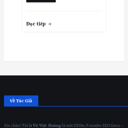
Đọc tiếp
Về Tác Giả
Xin chào! Tôi là
Võ Việt Hoàng
là một SEOer, Founder SEO Genz –