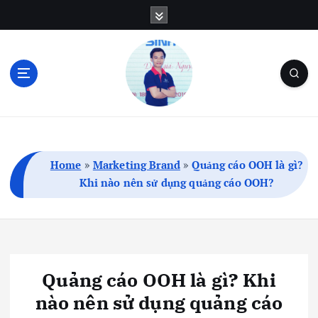
S
k
i
p
t
o
c
Blog Cá Nhân | SEO | Marketing | Thủ Thuật
o
n
t
Home
»
Marketing Brand
»
Quảng cáo OOH là gì?
e
Khi nào nên sử dụng quảng cáo OOH?
n
t
Quảng cáo OOH là gì? Khi
nào nên sử dụng quảng cáo