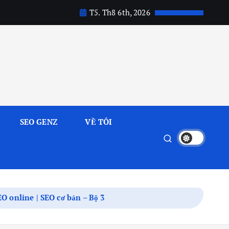
T5. Th8 6th, 2026
SEO GENZ
VỀ TÔI
O online | SEO cơ bản – Bộ 3