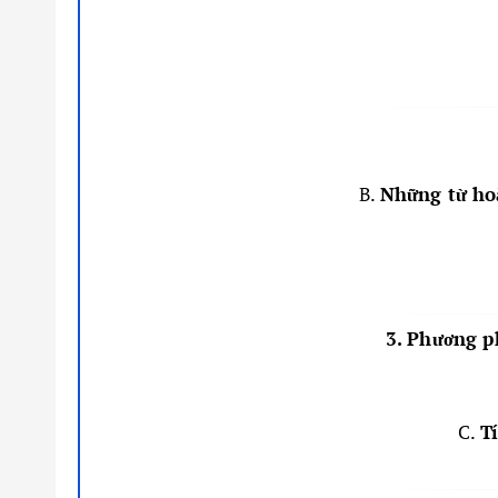
B.
Những từ ho
3. Phương p
C.
T