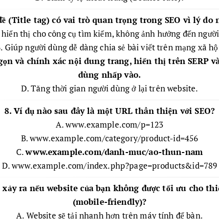
đề (Title tag) có vai trò quan trọng trong SEO vì lý do
 hiển thị cho công cụ tìm kiếm, không ảnh hưởng đến ngườ
. Giúp người dùng dễ dàng chia sẻ bài viết trên mạng xã hộ
ọn và chính xác nội dung trang, hiển thị trên SERP v
dùng nhấp vào.
D. Tăng thời gian người dùng ở lại trên website.
8. Ví dụ nào sau đây là một URL thân thiện với SEO?
A. www.example.com/p=123
B. www.example.com/category/product-id=456
C.
www.example.com/danh-muc/ao-thun-nam
D. www.example.com/index.php?page=products&id=789
ẽ xảy ra nếu website của bạn không được tối ưu cho thi
(mobile-friendly)?
A. Website sẽ tải nhanh hơn trên máy tính để bàn.