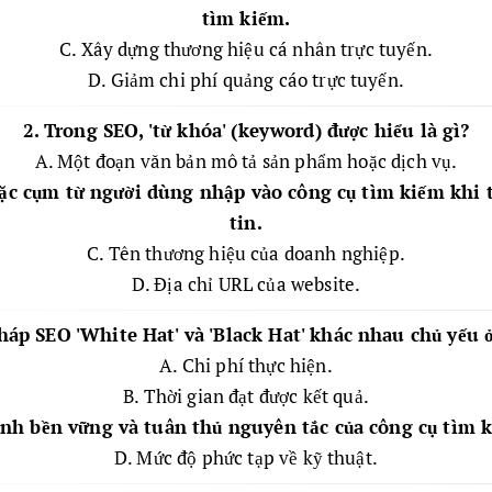
tìm kiếm.
C. Xây dựng thương hiệu cá nhân trực tuyến.
D. Giảm chi phí quảng cáo trực tuyến.
2. Trong SEO, 'từ khóa' (keyword) được hiểu là gì?
A. Một đoạn văn bản mô tả sản phẩm hoặc dịch vụ.
ặc cụm từ người dùng nhập vào công cụ tìm kiếm khi 
tin.
C. Tên thương hiệu của doanh nghiệp.
D. Địa chỉ URL của website.
háp SEO 'White Hat' và 'Black Hat' khác nhau chủ yếu ở
A. Chi phí thực hiện.
B. Thời gian đạt được kết quả.
ính bền vững và tuân thủ nguyên tắc của công cụ tìm 
D. Mức độ phức tạp về kỹ thuật.