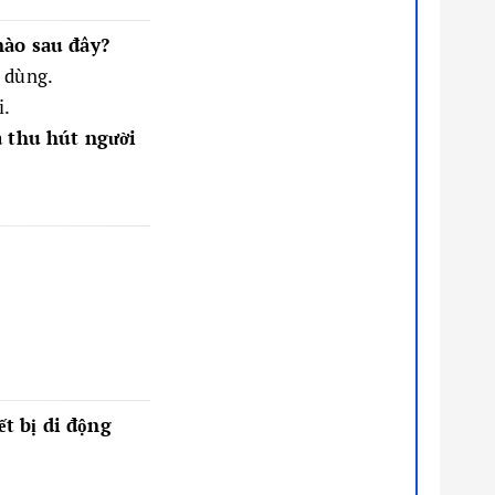
 nào sau đây?
i dùng.
i.
à thu hút người
ết bị di động