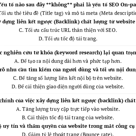
Yếu tố nào sau đây **không** phải là yếu tố SEO On-p
Tối ưu thẻ tiêu đề (Title tag) và mô tả meta (Meta descripti
 dựng liên kết ngược (Backlink) chất lượng từ website
C. Tối ưu cấu trúc URL thân thiện với SEO.
D. Tối ưu tốc độ tải trang.
iệc nghiên cứu từ khóa (keyword research) lại quan trọ
A. Để tạo ra nội dung dài hơn và phức tạp hơn.
rõ nhu cầu tìm kiếm của người dùng và tối ưu nội du
C. Để tăng số lượng liên kết nội bộ trên website.
D. Để cải thiện giao diện người dùng của website.
chính của việc xây dựng liên kết ngược (backlink) chất
A. Tăng lượng truy cập trực tiếp vào website.
B. Cải thiện tốc độ tải trang của website.
 uy tín và thẩm quyền của website trong mắt công cụ
D. Giảm tỷ lệ thoát trang (Bounce rate).