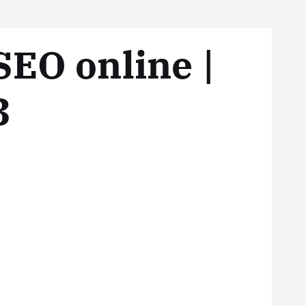
SEO online |
3