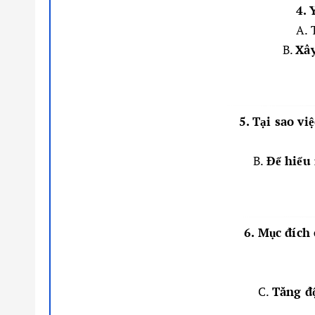
4. 
A. 
B.
Xây
5. Tại sao v
B.
Để hiểu 
6. Mục đích 
C.
Tăng độ