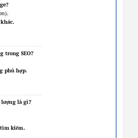
age?
on).
 khác.
ng trong SEO?
ng phù hợp.
 lượng là gì?
 tìm kiếm.