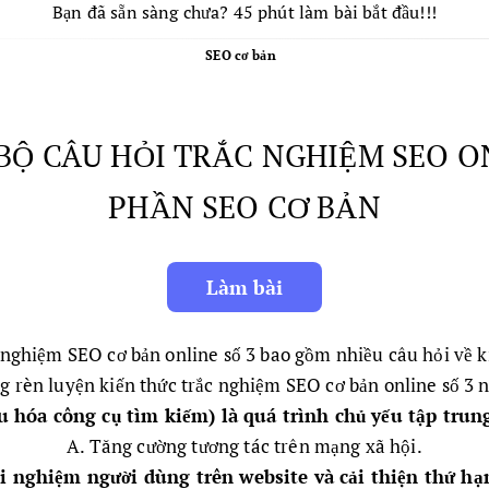
Bạn đã sẵn sàng chưa? 45 phút làm bài bắt đầu!!!
SEO cơ bản
 BỘ CÂU HỎI TRẮC NGHIỆM SEO O
PHẦN SEO CƠ BẢN
 nghiệm SEO cơ bản online số 3 bao gồm nhiều câu hỏi về 
g rèn luyện kiến thức trắc nghiệm SEO cơ bản online số 3 
u hóa công cụ tìm kiếm) là quá trình chủ yếu tập trun
A. Tăng cường tương tác trên mạng xã hội.
i nghiệm người dùng trên website và cải thiện thứ hạ