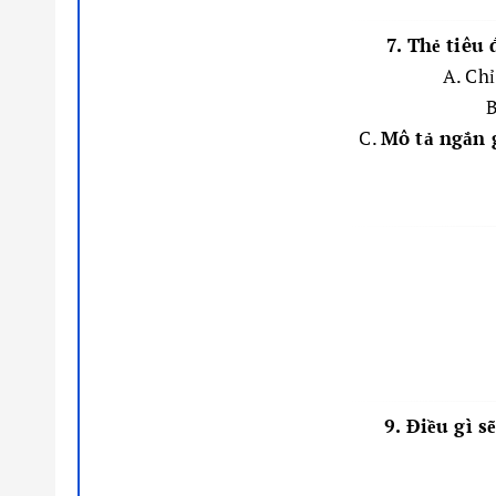
7. Thẻ tiêu 
A. Chỉ
B
C.
Mô tả ngắn g
9. Điều gì s