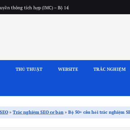
uyền thông tích hợp (IMC) – Bộ 14
L
THỦ THUẬT
WEBSITE
TRẮC NGHIỆM
 SEO
»
Trắc nghiệm SEO cơ bản
»
Bộ 50+ câu hỏi trắc nghiệm SE