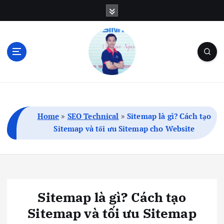
S
k
i
p
t
o
c
Blog Cá Nhân | SEO | Marketing | Thủ Thuật
o
n
t
Home
»
SEO Technical
»
Sitemap là gì? Cách tạo
e
Sitemap và tối ưu Sitemap cho Website
n
t
Sitemap là gì? Cách tạo
Sitemap và tối ưu Sitemap