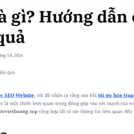
à gì? Hướng dẫn
quả
ng 3 8, 2024
ọc SEO Website
, tôi đã nhận ra rằng sau khi
tối ưu hó
a
Onp
Đây là một chiến lược quan trọng đóng góp vào sức mạnh của we
Voviethoang.top
tổng hợp tất cả các thông tin liên quan đến