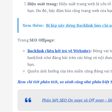
Hiệu suất trang:
Hiệu suất trang web là yếu tố
bạn. Do đó, hãy đảm bảo rằng trang web của b
Xem thêm:
Bí kíp xây dựng Backlink báo chí 
Trong
SEO Offpage
:
Backlink (liên kết trỏ về Website)
:
Đóng vai tr
backlink như đăng bài trên các blog có nội dun
bạn.
Quyền ảnh hưởng của tên miền cũng đóng vai trò
Xem chi tiết phân tích, so sánh cũng như phân biệt
Phân biệt SEO On page và Off page – Điể