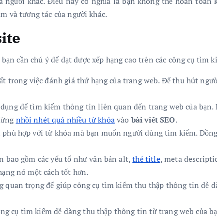
ủa người khác. Điều này có nghĩa là bạn không thể hoàn toàn k
âm và tương tác của người khác.
ite
 bạn cần chú ý để đạt được xếp hạng cao trên các công cụ tìm k
ất trong việc đánh giá thứ hạng của trang web. Để thu hút ngư
dụng để tìm kiếm thông tin liên quan đến trang web của bạn. 
 đừng
nhồi nhét quá nhiều từ khóa
vào
bài viết SEO
.
 phù hợp với từ khóa mà bạn muốn người dùng tìm kiếm. Đồng 
n bao gồm các yếu tố như văn bản alt,
thẻ title
, meta descripti
hạng nó một cách tốt hơn.
g quan trọng để giúp công cụ tìm kiếm thu thập thông tin dễ 
ông cụ tìm kiếm dễ dàng thu thập thông tin từ trang web của b