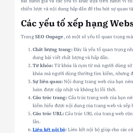
bài đánh giá và các yếu tố khác dựa trên hành vi c
chiến lược và nội dung hấp dẫn để thu hút sự quan t
Các yếu tố xếp hạng Webs
Trong
SEO Onpage
, có một số yếu tố quan trọng mà
Chất lượng trang:
Đây là yếu tố quan trọng nh
dung bài viết chất lượng và hấp dẫn.
Từ khóa:
Từ khóa là cụm từ mà người dùng sử 
khóa mà người dùng thường tìm kiếm, nhưng
Sự liên quan:
Nội dung trang web của bạn nên
luôn được cập nhật và không bị lỗi thời.
Cấu trúc trang:
Cấu trúc trang web của bạn nê
kiếm hiểu được nội dung của trang web và xếp 
Cấu trúc URL:
Cấu trúc URL của trang web cũn
lẫn.
Liên kết nội bộ
:
Liên kết nội bộ giúp cho các c