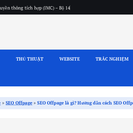
uyền thông tích hợp (IMC) – Bộ 14
L
THỦ THUẬT
WEBSITE
TRẮC NGHIỆM
e
»
SEO Offpage
»
SEO Offpage là gì? Hướng dẫn cách SEO Offp