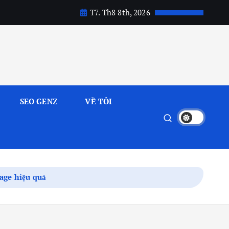
T7. Th8 8th, 2026
SEO GENZ
VỀ TÔI
age hiệu quả