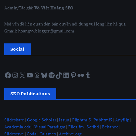
Admin/Tác giả:
Võ Việt Hoàng SEO
Mọi vấn đề liên quan đến bản quyền nội dung vui lòng liên hệ qua
Gmail: hoangvv.blogger@gmail.com
Social
Facebook
Instagram
X
YouTube
Threads
Bluesky
Spotify
TikTok
LinkedIn
Pinterest
Flickr
Tumblr
SEO Publications
Slideshare
|
Google Scholar
|
Issuu
|
Fliphtml5
|
Pubhtml5
|
Anyflip
|
Academia.edu
|
Visual Paradigm
|
Files.fm
|
Scribd
|
Behance
|
Slideserve
|
Coda
|
Calameo
|
Archive.org