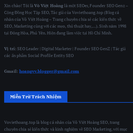
Xin chào! Tôi là
Võ Việt Hoàng
là một SEOer, Founder SEO Genz –
Cộng Đồng Học Tập SEO, Tác giả của Voviethoang.top (Blog cá
nhân của Võ Việt Hoàng – Trang chuyên chia sẻ các kiến thức về
SEO, Marketing cùng với các mẹo, thủ thuật hay,…). Sinh năm 1998
tại Đông Hòa, Phú Yên. Hiện đang làm việc tại Hồ Chí Minh.
Vị trí:
SEO Leader | Digital Marketer | Founder SEO GenZ | Tác giả
các ấn phẩm Social Profile Entity SEO
Gmail:
hoangvv.blogger@gmail.com
Miễn Trừ Trách Nhiệm
Voviethoang.top là blog cá nhân của Võ Việt Hoàng SEO, trang
chuyên chia sẻ kiến thức và kinh nghiệm về SEO Marketing, với mục