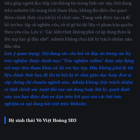
tiêu giúp người đọc tiếp cận thông tin trong lĩnh vực này. Nội dung
trên website chỉ mang tính tham khảo, không đại diện cho quan
điểm chính thức của bất kỳ tổ chức nào. Trang web được tạo ra để
hỗ trợ học tập và nghiên cứu, và sẽ gỡ bỏ tài liệu vi phạm bản quyền
theo yêu cầu. Lưu ý: "Các kiến thức không phải cứ áp dụng theo là
lên top hay gì đâu nhé”. Admin không chịu bất kỳ trách nhiệm nào
đâu nha.
Lưu ý quan trọng:
Nội dung các câu hỏi và đáp án trong các bộ
trắc nghiệm thuộc danh mục "Trắc nghiệm online" được xây dựng
với mục tiêu tham khảo và hỗ trợ học tập. Đây không phải là tài
liệu chính thức hay đề thi từ bất kỳ tổ chức giáo dục hoặc đơn vị
cấp chứng chỉ chuyên ngành nào.
Admin không chịu trách nhiệm
về tính chính xác tuyệt đối của nội dung hoặc bất kỳ quyết định
nào của bạn được đưa ra dựa trên kết quả của các bài trắc
nghiệm
và nội dung bài viết trên Website.
Hệ sinh thái Võ Việt Hoàng SEO