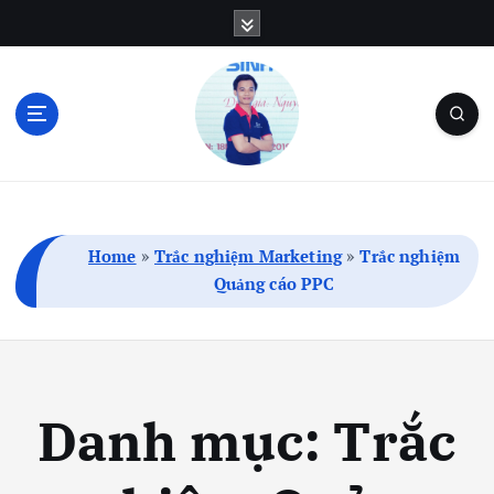
S
k
i
p
t
o
c
Blog Cá Nhân | SEO | Marketing | Thủ Thuật
o
n
t
Home
»
Trắc nghiệm Marketing
»
Trắc nghiệm
e
Quảng cáo PPC
n
t
Danh mục:
Trắc