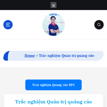
S
k
i
p
t
o
c
Blog Cá Nhân | SEO | Marketing | Thủ Thuật
o
n
t
Home
»
Trắc nghiệm Quản trị quảng cáo
e
n
t
Trắc nghiệm Quảng cáo PPC
Trắc nghiệm Quản trị quảng cáo