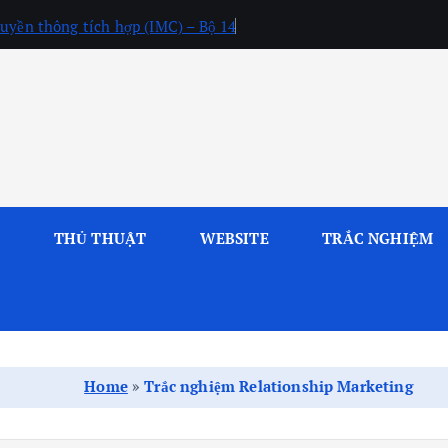
uyền thông tích hợp (IMC) – Bộ 14
L
THỦ THUẬT
WEBSITE
TRẮC NGHIỆM
Home
»
Trắc nghiệm Relationship Marketing