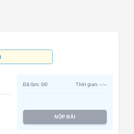
)
Đã làm:
0
/
0
Thời gian:
--:--
NỘP BÀI