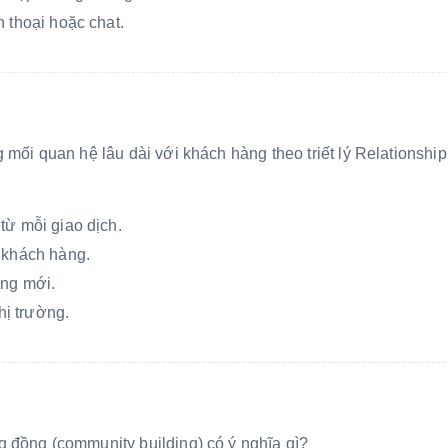
n thoại hoặc chat.
 mối quan hệ lâu dài với khách hàng theo triết lý Relationship
từ mỗi giao dịch.
a khách hàng.
àng mới.
ị trường.
g đồng (community building) có ý nghĩa gì?