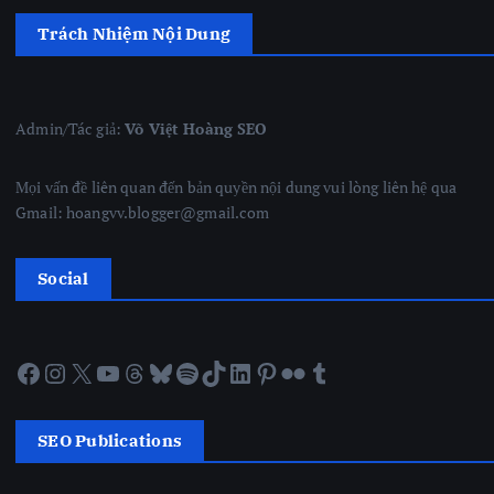
Trách Nhiệm Nội Dung
Admin/Tác giả:
Võ Việt Hoàng SEO
Mọi vấn đề liên quan đến bản quyền nội dung vui lòng liên hệ qua
Gmail: hoangvv.blogger@gmail.com
Social
Facebook
Instagram
X
YouTube
Threads
Bluesky
Spotify
TikTok
LinkedIn
Pinterest
Flickr
Tumblr
SEO Publications