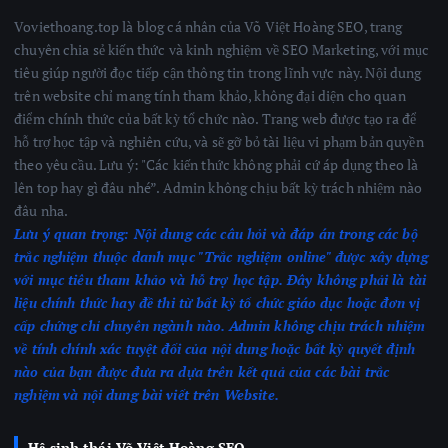
Voviethoang.top là blog cá nhân của Võ Việt Hoàng SEO, trang
chuyên chia sẻ kiến thức và kinh nghiệm về SEO Marketing, với mục
tiêu giúp người đọc tiếp cận thông tin trong lĩnh vực này. Nội dung
trên website chỉ mang tính tham khảo, không đại diện cho quan
điểm chính thức của bất kỳ tổ chức nào. Trang web được tạo ra để
hỗ trợ học tập và nghiên cứu, và sẽ gỡ bỏ tài liệu vi phạm bản quyền
theo yêu cầu. Lưu ý: "Các kiến thức không phải cứ áp dụng theo là
lên top hay gì đâu nhé”. Admin không chịu bất kỳ trách nhiệm nào
đâu nha.
Lưu ý quan trọng:
Nội dung các câu hỏi và đáp án trong các bộ
trắc nghiệm thuộc danh mục "Trắc nghiệm online" được xây dựng
với mục tiêu tham khảo và hỗ trợ học tập. Đây không phải là tài
liệu chính thức hay đề thi từ bất kỳ tổ chức giáo dục hoặc đơn vị
cấp chứng chỉ chuyên ngành nào.
Admin không chịu trách nhiệm
về tính chính xác tuyệt đối của nội dung hoặc bất kỳ quyết định
nào của bạn được đưa ra dựa trên kết quả của các bài trắc
nghiệm
và nội dung bài viết trên Website.
Hệ sinh thái Võ Việt Hoàng SEO