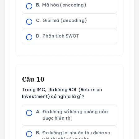
B.
Mã hóa (encoding)
C.
Giải mã (decoding)
D.
Phân tích SWOT
Câu 10
Trong IMC, 'đo lường ROI' (Return on
Investment) có nghĩa là gì?
A.
Đo lường số lượng quảng cáo
được hiển thị
B.
Đo lường lợi nhuận thu được so