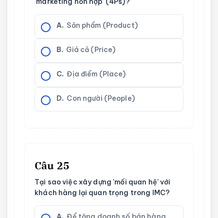
'marketing hỗn hợp' (4Ps)?
A.
Sản phẩm (Product)
B.
Giá cả (Price)
C.
Địa điểm (Place)
D.
Con người (People)
Câu 25
Tại sao việc xây dựng 'mối quan hệ' với
khách hàng lại quan trọng trong IMC?
A.
Để tăng doanh số bán hàng