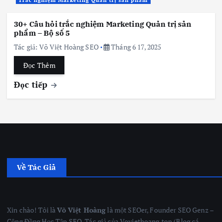
30+ Câu hỏi trắc nghiệm Marketing Quản trị sản
phẩm – Bộ số 5
Tác giả:
Võ Việt Hoàng SEO
Tháng 6 17, 2025
Đọc Thêm
Đọc tiếp
Về Tác Giả
Xin chào! Tôi là
Võ Việt Hoàng
là một SEOer, Founder SEO Genz –
Cộng Đồng Học Tập SEO, Tác giả của Voviethoang.top (Blog cá