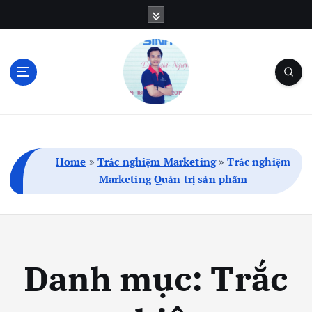
S
k
i
p
t
o
c
Blog Cá Nhân | SEO | Marketing | Thủ Thuật
o
n
t
Home
»
Trắc nghiệm Marketing
»
Trắc nghiệm
e
Marketing Quản trị sản phẩm
n
t
Danh mục:
Trắc