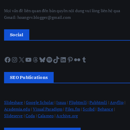
Mọi vấn đề liên quan đến bản quyền nội dung vui lòng liên hệ qua
Gmail: hoangvv.blogger@gmail.com
Social
Facebook
Instagram
X
YouTube
Threads
Bluesky
Spotify
TikTok
LinkedIn
Pinterest
Flickr
Tumblr
SEO Publications
Slideshare
|
Google Scholar
|
Issuu
|
Fliphtml5
|
Pubhtml5
|
Anyflip
|
Academia.edu
|
Visual Paradigm
|
Files.fm
|
Scribd
|
Behance
|
Slideserve
|
Coda
|
Calameo
|
Archive.org