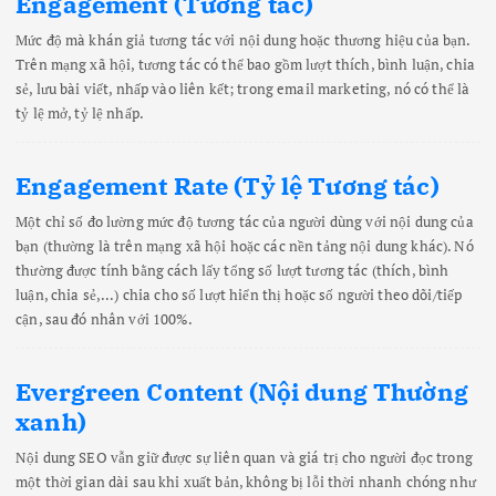
Engagement (Tương tác)
Mức độ mà khán giả tương tác với nội dung hoặc thương hiệu của bạn.
Trên mạng xã hội, tương tác có thể bao gồm lượt thích, bình luận, chia
sẻ, lưu bài viết, nhấp vào liên kết; trong email marketing, nó có thể là
tỷ lệ mở, tỷ lệ nhấp.
Engagement Rate (Tỷ lệ Tương tác)
Một chỉ số đo lường mức độ tương tác của người dùng với nội dung của
bạn (thường là trên mạng xã hội hoặc các nền tảng nội dung khác). Nó
thường được tính bằng cách lấy tổng số lượt tương tác (thích, bình
luận, chia sẻ,...) chia cho số lượt hiển thị hoặc số người theo dõi/tiếp
cận, sau đó nhân với 100%.
Evergreen Content (Nội dung Thường
xanh)
Nội dung SEO vẫn giữ được sự liên quan và giá trị cho người đọc trong
một thời gian dài sau khi xuất bản, không bị lỗi thời nhanh chóng như