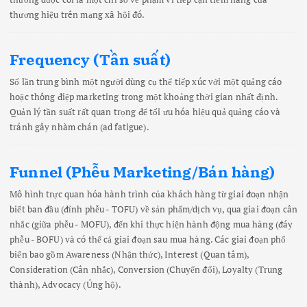
thương hiệu trên mạng xã hội đó.
Frequency (Tần suất)
Số lần trung bình một người dùng cụ thể tiếp xúc với một quảng cáo
hoặc thông điệp marketing trong một khoảng thời gian nhất định.
Quản lý tần suất rất quan trọng để tối ưu hóa hiệu quả quảng cáo và
tránh gây nhàm chán (ad fatigue).
Funnel (Phễu Marketing/Bán hàng)
Mô hình trực quan hóa hành trình của khách hàng từ giai đoạn nhận
biết ban đầu (đỉnh phễu - TOFU) về sản phẩm/dịch vụ, qua giai đoạn cân
nhắc (giữa phễu - MOFU), đến khi thực hiện hành động mua hàng (đáy
phễu - BOFU) và có thể cả giai đoạn sau mua hàng. Các giai đoạn phổ
biến bao gồm Awareness (Nhận thức), Interest (Quan tâm),
Consideration (Cân nhắc), Conversion (Chuyển đổi), Loyalty (Trung
thành), Advocacy (Ủng hộ).