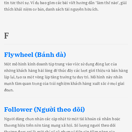
tin tức thời sự. Ví dụ bao gồm các bài viết hướng dẫn "làm thế nào", giải
thích khái niệm cơ bản, danh sách tài nguyên hữu ích.
F
Flywheel (Bánh đà)
Một mô hình kinh doanh tập trung vào việc sử dụng động lực của
những khách hàng hài lòng để thúc đẩy các lượt giới thiệu và bán hàng
lặp lại, tạo ra một vòng lặp tăng trưởng tự duy trì. Mô hình này nhấn
mạnh tầm quan trọng của trải nghiệm khách hàng xuất sắc ở mọi giai
đoạn.
Follower (Người theo dõi)
Người dùng chọn nhận các cập nhật từ một tài khoản cá nhân hoặc
thương hiệu trên nền tảng mạng xã hội. Số lượng người theo dõi
thường được coi là một chỉ số về phạm vi tiếp cận tiềm năng của