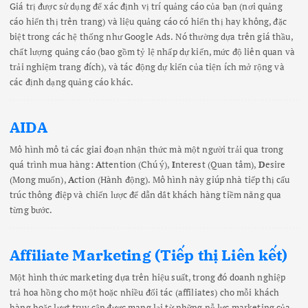
Giá trị được sử dụng để xác định vị trí quảng cáo của bạn (nơi quảng
cáo hiển thị trên trang) và liệu quảng cáo có hiển thị hay không, đặc
biệt trong các hệ thống như Google Ads. Nó thường dựa trên giá thầu,
chất lượng quảng cáo (bao gồm tỷ lệ nhấp dự kiến, mức độ liên quan và
trải nghiệm trang đích), và tác động dự kiến của tiện ích mở rộng và
các định dạng quảng cáo khác.
AIDA
Mô hình mô tả các giai đoạn nhận thức mà một người trải qua trong
quá trình mua hàng:
A
ttention (Chú ý),
I
nterest (Quan tâm),
D
esire
(Mong muốn),
A
ction (Hành động). Mô hình này giúp nhà tiếp thị cấu
trúc thông điệp và chiến lược để dẫn dắt khách hàng tiềm năng qua
từng bước.
Affiliate Marketing (Tiếp thị Liên kết)
Một hình thức marketing dựa trên hiệu suất, trong đó doanh nghiệp
trả hoa hồng cho một hoặc nhiều đối tác (affiliates) cho mỗi khách
hàng hoặc lượt truy cập được mang lại từ những nỗ lực marketing của