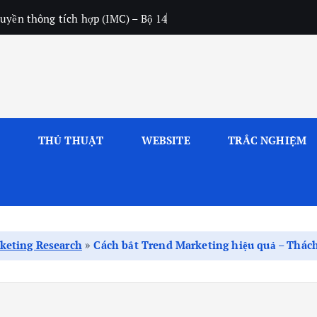
uyền thông tích hợp (IMC) – Bộ 14
L
THỦ THUẬT
WEBSITE
TRẮC NGHIỆM
keting Research
»
Cách bắt Trend Marketing hiệu quả – Thách