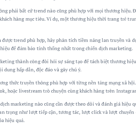
ng phải bất cứ trend nào cũng phù hợp với mọi thương hiệu. Đ
ng khách hàng mục tiêu. Ví dụ, một thương hiệu thời trang trẻ t
 được trend phù hợp, hãy phân tích tiềm năng lan truyền và dự
hiệu để đảm bảo tính thống nhất trong chiến dịch marketing.
keting thành công đòi hỏi sự sáng tạo để tách biệt thương hiệ
ội dung hấp dẫn, độc đáo và gây chú ý.
ng thức truyền thông phù hợp với từng nền tảng mạng xã hội.
ok, hoặc livestream trò chuyện cùng khách hàng trên Instagra
 dịch marketing nào cũng cần được theo dõi và đánh giá hiệu qu
n trọng như lượt tiếp cận, tương tác, lượt click và lượt chuyển 
óa hiệu quả.