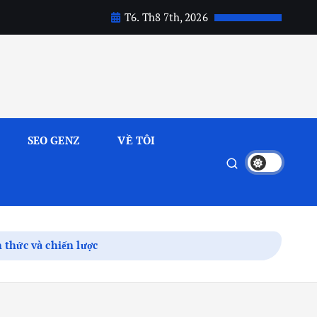
T6. Th8 7th, 2026
SEO GENZ
VỀ TÔI
 thức và chiến lược