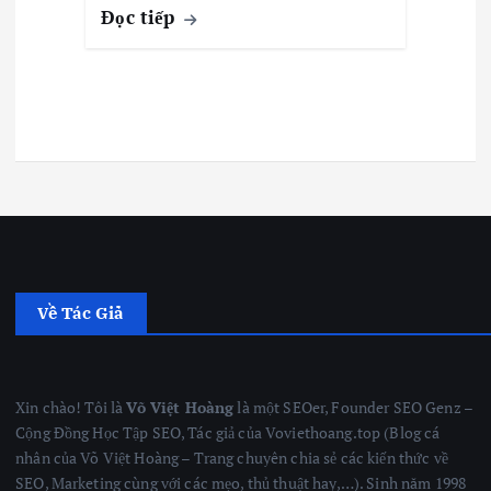
Đọc tiếp
Về Tác Giả
Xin chào! Tôi là
Võ Việt Hoàng
là một SEOer, Founder SEO Genz –
Cộng Đồng Học Tập SEO, Tác giả của Voviethoang.top (Blog cá
nhân của Võ Việt Hoàng – Trang chuyên chia sẻ các kiến thức về
SEO, Marketing cùng với các mẹo, thủ thuật hay,…). Sinh năm 1998