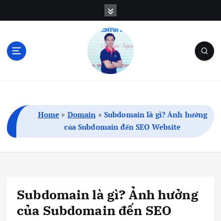
S
k
i
p
t
o
c
Blog Cá Nhân | SEO | Marketing | Thủ Thuật
o
n
t
Home
»
Domain
»
Subdomain là gì? Ảnh hưởng
e
của Subdomain đến SEO Website
n
t
Subdomain là gì? Ảnh hưởng
của Subdomain đến SEO