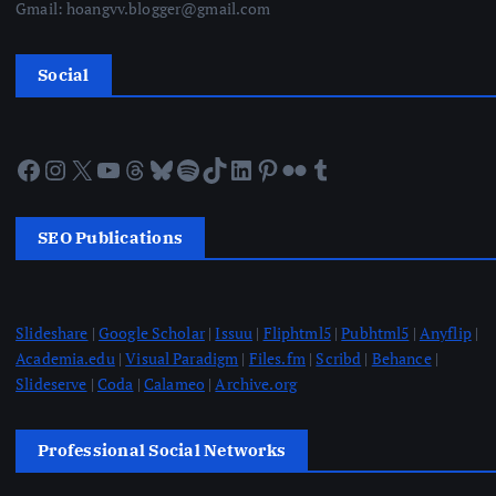
Gmail: hoangvv.blogger@gmail.com
Social
Facebook
Instagram
X
YouTube
Threads
Bluesky
Spotify
TikTok
LinkedIn
Pinterest
Flickr
Tumblr
SEO Publications
Slideshare
|
Google Scholar
|
Issuu
|
Fliphtml5
|
Pubhtml5
|
Anyflip
|
Academia.edu
|
Visual Paradigm
|
Files.fm
|
Scribd
|
Behance
|
Slideserve
|
Coda
|
Calameo
|
Archive.org
Professional Social Networks