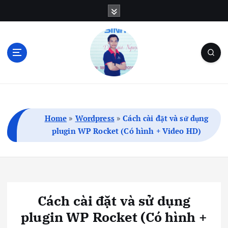
S
k
i
p
t
o
c
Blog Cá Nhân | SEO | Marketing | Thủ Thuật
o
n
t
Home
»
Wordpress
»
Cách cài đặt và sử dụng
e
plugin WP Rocket (Có hình + Video HD)
n
t
Cách cài đặt và sử dụng
plugin WP Rocket (Có hình +