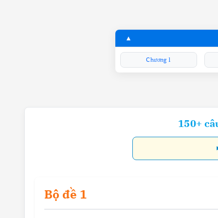
Chương 1
150+ câu
Bộ đề 1