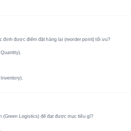
ịnh được điểm đặt hàng lại (reorder point) tối ưu?
uantity).
nventory).
 (Green Logistics) để đạt được mục tiêu gì?
.