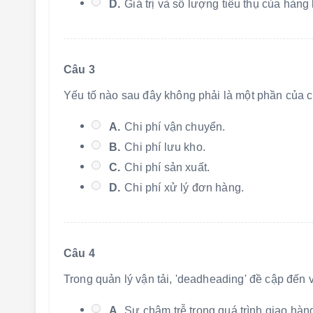
D.
Giá trị và số lượng tiêu thụ của hàng
Câu 3
Yếu tố nào sau đây không phải là một phần của ch
A.
Chi phí vận chuyển.
B.
Chi phí lưu kho.
C.
Chi phí sản xuất.
D.
Chi phí xử lý đơn hàng.
Câu 4
Trong quản lý vận tải, 'deadheading' đề cập đến 
A.
Sự chậm trễ trong quá trình giao hàn