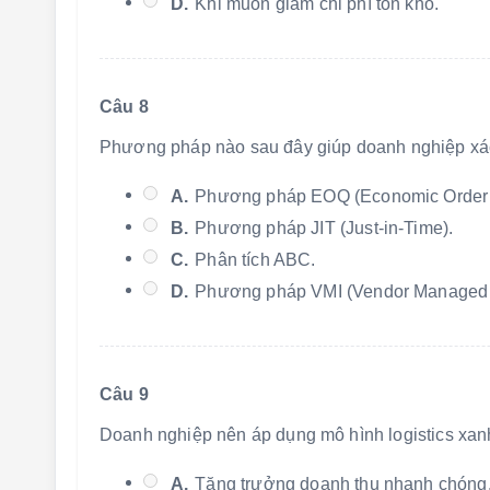
D.
Khi muốn giảm chi phí tồn kho.
Câu 8
Phương pháp nào sau đây giúp doanh nghiệp xác đ
A.
Phương pháp EOQ (Economic Order Q
B.
Phương pháp JIT (Just-in-Time).
C.
Phân tích ABC.
D.
Phương pháp VMI (Vendor Managed I
Câu 9
Doanh nghiệp nên áp dụng mô hình logistics xanh
A.
Tăng trưởng doanh thu nhanh chóng