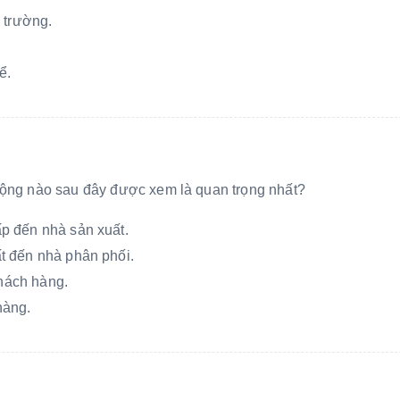
 trường.
ể.
 động nào sau đây được xem là quan trọng nhất?
p đến nhà sản xuất.
t đến nhà phân phối.
khách hàng.
hàng.