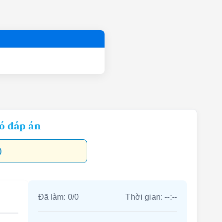
có đáp án
)
Đã làm:
0
/
0
Thời gian:
--:--