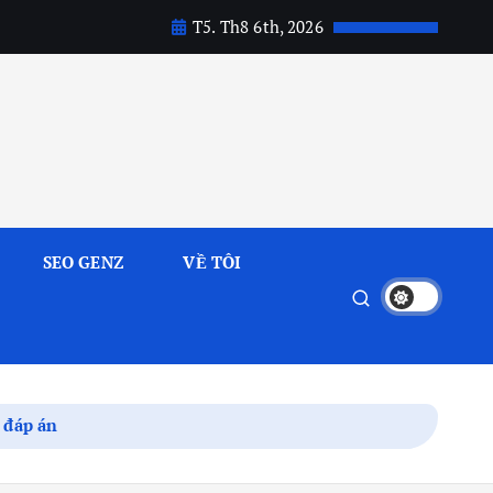
T5. Th8 6th, 2026
SEO GENZ
VỀ TÔI
ó đáp án