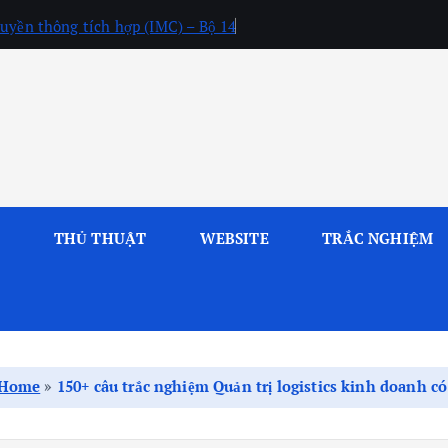
uyền thông tích hợp (IMC) – Bộ 14
L
THỦ THUẬT
WEBSITE
TRẮC NGHIỆM
Home
»
150+ câu trắc nghiệm Quản trị logistics kinh doanh c