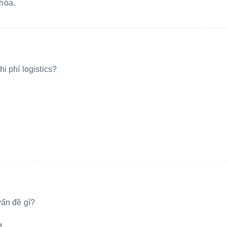
 hóa.
i phí logistics?
vấn đề gì?
g.