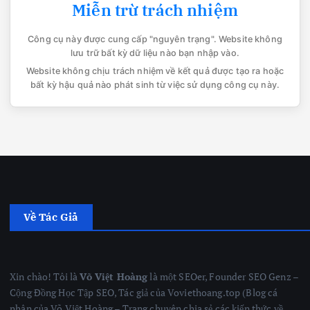
Miễn trừ trách nhiệm
Công cụ này được cung cấp "nguyên trạng". Website không
lưu trữ bất kỳ dữ liệu nào bạn nhập vào.
Website không chịu trách nhiệm về kết quả được tạo ra hoặc
bất kỳ hậu quả nào phát sinh từ việc sử dụng công cụ này.
Về Tác Giả
Xin chào! Tôi là
Võ Việt Hoàng
là một SEOer, Founder SEO Genz –
Cộng Đồng Học Tập SEO, Tác giả của Voviethoang.top (Blog cá
nhân của Võ Việt Hoàng – Trang chuyên chia sẻ các kiến thức về