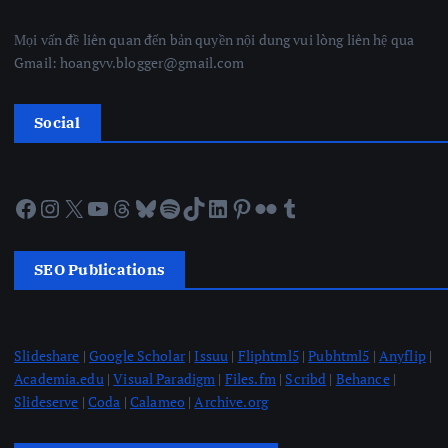
Mọi vấn đề liên quan đến bản quyền nội dung vui lòng liên hệ qua
Gmail: hoangvv.blogger@gmail.com
Social
Facebook
Instagram
X
YouTube
Threads
Bluesky
Spotify
TikTok
LinkedIn
Pinterest
Flickr
Tumblr
SEO Publications
Slideshare
|
Google Scholar
|
Issuu
|
Fliphtml5
|
Pubhtml5
|
Anyflip
|
Academia.edu
|
Visual Paradigm
|
Files.fm
|
Scribd
|
Behance
|
Slideserve
|
Coda
|
Calameo
|
Archive.org