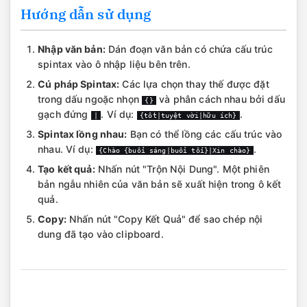
Hướng dẫn sử dụng
Nhập văn bản:
Dán đoạn văn bản có chứa cấu trúc
spintax vào ô nhập liệu bên trên.
Cú pháp Spintax:
Các lựa chọn thay thế được đặt
trong dấu ngoặc nhọn
và phân cách nhau bởi dấu
{}
gạch đứng
. Ví dụ:
.
|
{tốt|tuyệt vời|hữu ích}
Spintax lồng nhau:
Bạn có thể lồng các cấu trúc vào
nhau. Ví dụ:
.
{Chào {buổi sáng|buổi tối}|Xin chào}
Tạo kết quả:
Nhấn nút "Trộn Nội Dung". Một phiên
bản ngẫu nhiên của văn bản sẽ xuất hiện trong ô kết
quả.
Copy:
Nhấn nút "Copy Kết Quả" để sao chép nội
dung đã tạo vào clipboard.