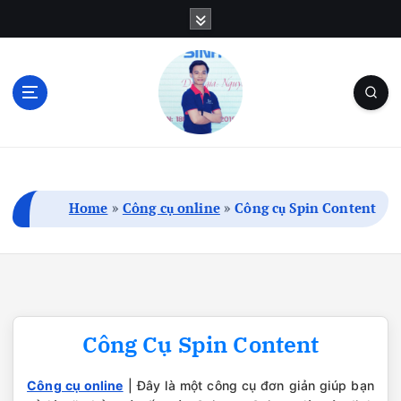
S
k
i
p
t
o
c
Blog Cá Nhân | SEO | Marketing | Thủ Thuật
o
n
t
Home
»
Công cụ online
»
Công cụ Spin Content
e
n
t
Công Cụ Spin Content
Công cụ online
| Đây là một công cụ đơn giản giúp bạn