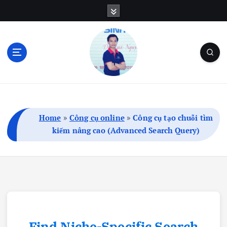
S
k
i
p
t
o
c
Blog Cá Nhân | SEO | Marketing | Thủ Thuật
o
n
t
Home
»
Công cụ online
»
Công cụ tạo chuỗi tìm
e
kiếm nâng cao (Advanced Search Query)
n
t
Find Niche-Specific Search