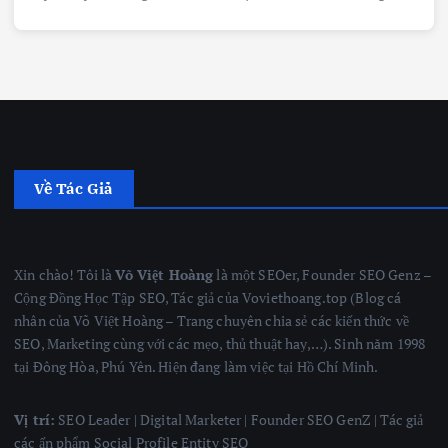
Về Tác Giả
Xin chào! Tôi là
Võ Việt Hoàng
là một SEOer, Founder SEO Genz –
Cộng Đồng Học Tập SEO, Tác giả của Voviethoang.top (Blog cá
nhân của Võ Việt Hoàng – Trang chuyên chia sẻ các kiến thức về
SEO, Marketing cùng với các mẹo, thủ thuật hay,…). Sinh năm 1998
tại Đông Hòa, Phú Yên. Hiện đang làm việc tại Hồ Chí Minh.
Vị trí:
SEO Leader | Digital Marketer | Founder SEO GenZ | Tác giả
các ấn phẩm Social Profile Entity SEO