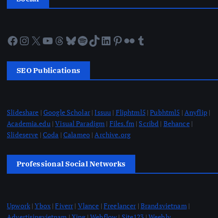
Facebook
Instagram
X
YouTube
Threads
Bluesky
Spotify
TikTok
LinkedIn
Pinterest
Flickr
Tumblr
SEO Publications
Slideshare
|
Google Scholar
|
Issuu
|
Fliphtml5
|
Pubhtml5
|
Anyflip
|
Academia.edu
|
Visual Paradigm
|
Files.fm
|
Scribd
|
Behance
|
Slideserve
|
Coda
|
Calameo
|
Archive.org
Professional Social Networks
Upwork
|
Ybox
|
Fiverr
|
Vlance
|
Freelancer
|
Brandsvietnam
|
Advertisingvietnam
|
Xing
|
Webflow
|
Site123
|
Weebly