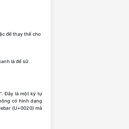
ặc để thay thế cho
xanh lá để sử
R
". Đây là một ký tự
không có hình dạng
acebar (U+0020) mà