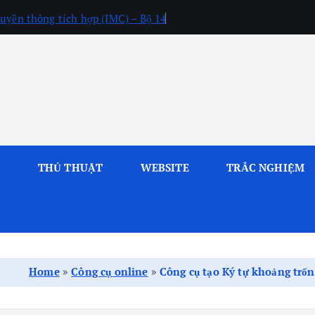
uyền thông tích hợp (IMC) – Bộ 14
L
THỦ THUẬT
WEBSITE
TRẮC NGHIỆM
Home
»
Công cụ online
»
Công cụ tạo Ký tự khoảng trố