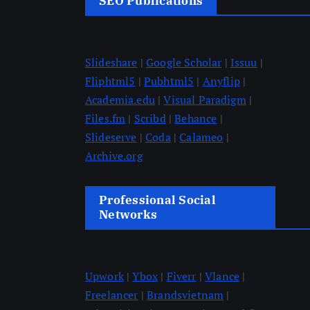
SEO Publications
Slideshare
|
Google Scholar
|
Issuu
|
Fliphtml5
|
Pubhtml5
|
Anyflip
|
Academia.edu
|
Visual Paradigm
|
Files.fm
|
Scribd
|
Behance
|
Slideserve
|
Coda
|
Calameo
|
Archive.org
Professional Social
Networks
Upwork
|
Ybox
|
Fiverr
|
Vlance
|
Freelancer
|
Brandsvietnam
|