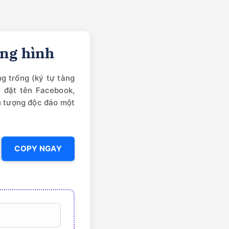
àng hình
g trống (ký tự tàng
ể đặt tên Facebook,
ểu tượng độc đáo một
COPY NGAY