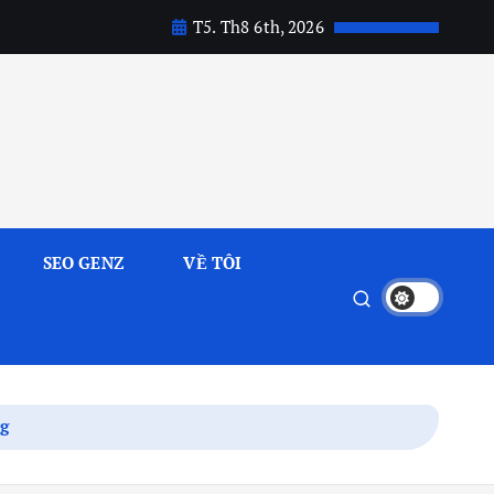
T5. Th8 6th, 2026
SEO GENZ
VỀ TÔI
ng