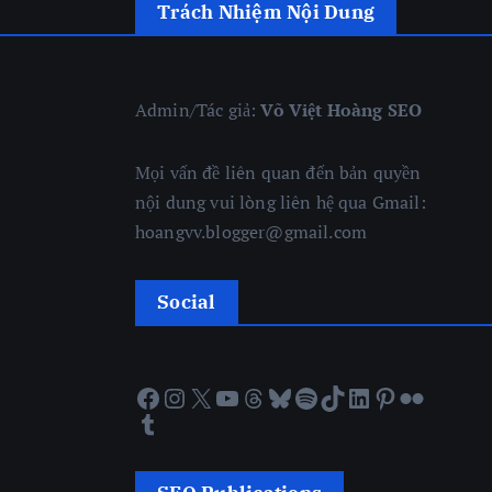
Trách Nhiệm Nội Dung
Admin/Tác giả:
Võ Việt Hoàng SEO
Mọi vấn đề liên quan đến bản quyền
nội dung vui lòng liên hệ qua Gmail:
hoangvv.blogger@gmail.com
Social
Facebook
Instagram
X
YouTube
Threads
Bluesky
Spotify
TikTok
LinkedIn
Pinterest
Flickr
Tumblr