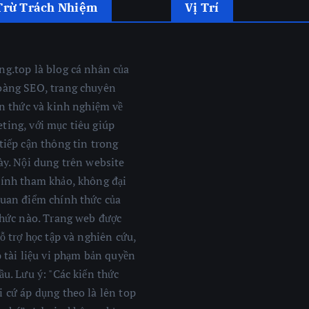
Trừ Trách Nhiệm
Vị Trí
ng.top là blog cá nhân của
oàng SEO, trang chuyên
ến thức và kinh nghiệm về
ting, với mục tiêu giúp
tiếp cận thông tin trong
ày. Nội dung trên website
tính tham khảo, không đại
quan điểm chính thức của
chức nào. Trang web được
hỗ trợ học tập và nghiên cứu,
ỏ tài liệu vi phạm bản quyền
ầu. Lưu ý: "Các kiến thức
 cứ áp dụng theo là lên top