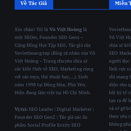
Về Tác Giả
Miễn 
Xin chào! Tôi là
Võ Việt Hoàng
là
Voviethoa
một SEOer, Founder SEO Genz –
Võ Việt H
Cộng Đồng Học Tập SEO, Tác giả của
chia sẻ ki
Voviethoang.top (Blog cá nhân của Võ
SEO Marke
Việt Hoàng – Trang chuyên chia sẻ
người đọc 
các kiến thức về SEO, Marketing cùng
lĩnh vực n
với các mẹo, thủ thuật hay,…). Sinh
chỉ mang 
năm 1998 tại Đông Hòa, Phú Yên.
diện cho 
Hiện đang làm việc tại Hồ Chí Minh.
bất kỳ tổ 
tạo ra để 
và sẽ gỡ b
Vị trí:
SEO Leader | Digital Marketer |
theo yêu c
Founder SEO GenZ | Tác giả các ấn
không phải
phẩm Social Profile Entity SEO