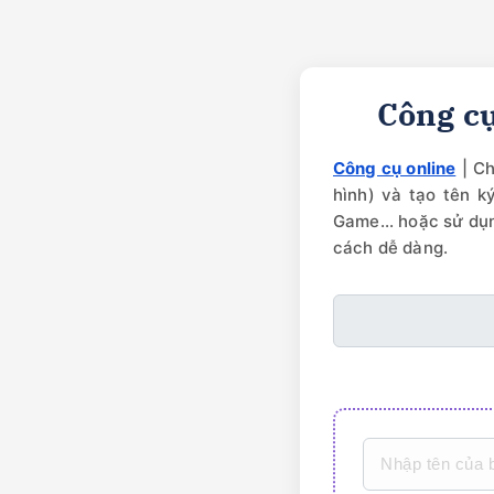
Công cụ
Công cụ online
| Ch
hình) và tạo tên k
Game... hoặc sử dụn
cách dễ dàng.