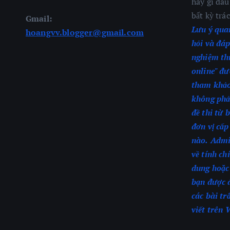
hay gì đâ
bất kỳ trá
Gmail:
Lưu ý qua
hoangvv.blogger@gmail.com
hỏi và đáp
nghiệm th
online" đư
tham khảo
không phải
đề thi từ 
đơn vị cấ
nào.
Admi
về tính ch
dung hoặc
bạn được 
các bài tr
viết trên 