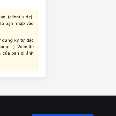
 (client-side).
nào bạn nhập vào
 dụng ký tự đặc
Game...). Website
n của bạn bị ảnh