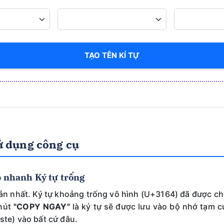
TẠO TÊN KÍ TỰ
 dụng công cụ
p nhanh Ký tự trống
ản nhất. Ký tự khoảng trống vô hình (U+3164) đã được ch
 nút
"COPY NGAY"
là ký tự sẽ được lưu vào bộ nhớ tạm củ
ste) vào bất cứ đâu.