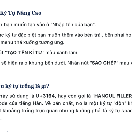
 Ký Tự Nâng Cao
 bạn muốn tạo vào ô "Nhập tên của bạn".
 ký tự đặc biệt bạn muốn thêm vào bên trái, bên phải ho
c menu thả xuống tương ứng.
t "
TẠO TÊN KÍ TỰ
" màu xanh lam.
 sẽ hiện ra ở khung bên dưới. Nhấn nút "
SAO CHÉP
" màu 
u ký tự trống là gì?
 này sử dụng là
U+3164
, hay còn gọi là "
HANGUL FILLE
de của tiếng Hàn. Về bản chất, nó là một ký tự "độn" 
một khoảng trống trực quan nhưng không phải là ký tự sp
.