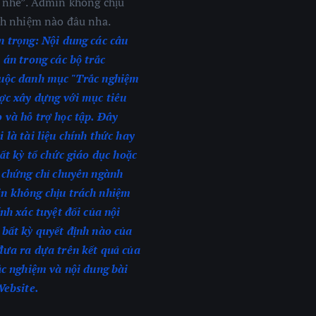
u nhé”. Admin không chịu
ch nhiệm nào đâu nha.
n trọng:
Nội dung các câu
 án trong các bộ trắc
uộc danh mục "Trắc nghiệm
ợc xây dựng với mục tiêu
 và hỗ trợ học tập. Đây
 là tài liệu chính thức hay
bất kỳ tổ chức giáo dục hoặc
p chứng chỉ chuyên ngành
n không chịu trách nhiệm
ính xác tuyệt đối của nội
 bất kỳ quyết định nào của
đưa ra dựa trên kết quả của
ắc nghiệm
và nội dung bài
Website.