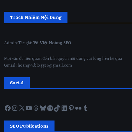
Trách Nhiệm Nội Dung
Admin/Tác giả:
Võ Việt Hoàng SEO
Mọi vấn đề liên quan đến bản quyền nội dung vui lòng liên hệ qua
Gmail: hoangvv.blogger@gmail.com
Social
Facebook
Instagram
X
YouTube
Threads
Bluesky
Spotify
TikTok
LinkedIn
Pinterest
Flickr
Tumblr
SEO Publications