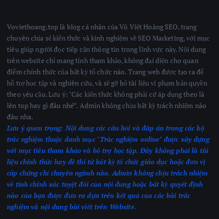
Voviethoang.top là blog cá nhân của Võ Việt Hoàng SEO, trang
chuyên chia sẻ kiến thức và kinh nghiệm về SEO Marketing, với mục
tiêu giúp người đọc tiếp cận thông tin trong lĩnh vực này. Nội dung
trên website chỉ mang tính tham khảo, không đại diện cho quan
điểm chính thức của bất kỳ tổ chức nào. Trang web được tạo ra để
hỗ trợ học tập và nghiên cứu, và sẽ gỡ bỏ tài liệu vi phạm bản quyền
theo yêu cầu. Lưu ý: "Các kiến thức không phải cứ áp dụng theo là
lên top hay gì đâu nhé”. Admin không chịu bất kỳ trách nhiệm nào
đâu nha.
Lưu ý quan trọng:
Nội dung các câu hỏi và đáp án trong các bộ
trắc nghiệm thuộc danh mục "Trắc nghiệm online" được xây dựng
với mục tiêu tham khảo và hỗ trợ học tập. Đây không phải là tài
liệu chính thức hay đề thi từ bất kỳ tổ chức giáo dục hoặc đơn vị
cấp chứng chỉ chuyên ngành nào.
Admin không chịu trách nhiệm
về tính chính xác tuyệt đối của nội dung hoặc bất kỳ quyết định
nào của bạn được đưa ra dựa trên kết quả của các bài trắc
nghiệm
và nội dung bài viết trên Website.