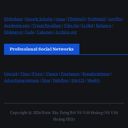
Slideshare
|
Google Scholar
|
Issuu
|
Fliphtml5
|
Pubhtml5
|
Anyflip
|
Academia.edu
|
Visual Paradigm
|
Files.fm
|
Scribd
|
Behance
|
Slideserve
|
Coda
|
Calameo
|
Archive.org
Professional Social Networks
Upwork
|
Ybox
|
Fiverr
|
Vlance
|
Freelancer
|
Brandsvietnam
|
Advertisingvietnam
|
Xing
|
Webflow
|
Site123
|
Weebly
Copyright © 2026 Được Xây Dựng Bởi Võ Việt Hoàng (Võ Việt
Hoàng SEO)