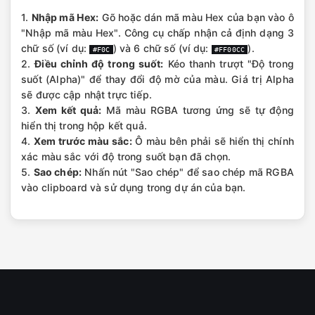
1.
Nhập mã Hex:
Gõ hoặc dán mã màu Hex của bạn vào ô
"Nhập mã màu Hex". Công cụ chấp nhận cả định dạng 3
chữ số (ví dụ:
) và 6 chữ số (ví dụ:
).
#F0C
#FF00CC
2.
Điều chỉnh độ trong suốt:
Kéo thanh trượt "Độ trong
suốt (Alpha)" để thay đổi độ mờ của màu. Giá trị Alpha
sẽ được cập nhật trực tiếp.
3.
Xem kết quả:
Mã màu RGBA tương ứng sẽ tự động
hiển thị trong hộp kết quả.
4.
Xem trước màu sắc:
Ô màu bên phải sẽ hiển thị chính
xác màu sắc với độ trong suốt bạn đã chọn.
5.
Sao chép:
Nhấn nút "Sao chép" để sao chép mã RGBA
vào clipboard và sử dụng trong dự án của bạn.