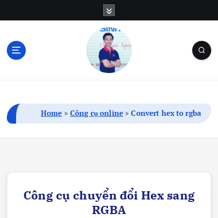
S
k
i
p
t
o
c
Blog Cá Nhân | SEO | Marketing | Thủ Thuật
o
n
t
Home
»
Công cụ online
»
Convert hex to rgba
e
n
t
Công cụ chuyển đổi Hex sang
RGBA